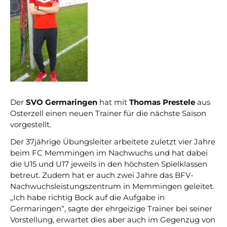
Nicht das Richtige gefunden?
Bitte nehmen Sie Kontakt mit uns auf. Wir helfen
gerne weiter.
post@svo.germaringen.de
Navigation
Anfahrt
Impressum
Datenschutz
überspringen
Der
SVO Germaringen
hat mit
Thomas Prestele
aus
Osterzell einen neuen Trainer für die nächste Saison
vorgestellt.
Der 37jährige Übungsleiter arbeitete zuletzt vier Jahre
beim FC Memmingen im Nachwuchs und hat dabei
die U15 und U17 jeweils in den höchsten Spielklassen
betreut. Zudem hat er auch zwei Jahre das BFV-
Nachwuchsleistungszentrum in Memmingen geleitet.
„Ich habe richtig Bock auf die Aufgabe in
Germaringen“, sagte der ehrgeizige Trainer bei seiner
Vorstellung, erwartet dies aber auch im Gegenzug von