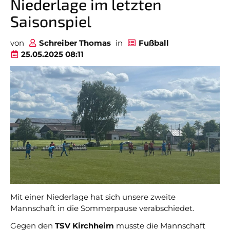
Niederlage im letzten
Tabellen
SVO 1
Saisonspiel
News
SVO 2
von
Schreiber Thomas
in
Fußball
Termine
SVO 3
25.05.2025 08:11
Sponsoring
Stadionzeitung
Facebook Fanpage
Youtube Kanal
Instagram
Fanshop
Mit einer Niederlage hat sich unsere zweite
Mannschaft in die Sommerpause verabschiedet.
JUGEND 14-19 JAHRE
JUGEND 7-13 JAHRE
Gegen den
TSV Kirchheim
musste die Mannschaft