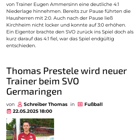
von Trainer Eugen Ammersinn eine deutliche 4:1
A Jugend
D1 Jugend
Niederlage hinnehmen. Bereits zur Pause führten die
Hausherren mit 2:0. Auch nach der Pause ließ
B Mädchen
D2 Jugend
Kirchheim nicht locker und konnte auf 3:0 erhöhen.
Ein Eigentor brachte den SVO zurück ins Spiel doch als
B1 Jugend
D3 Jugend
kurz darauf das 4:1 fiel, war das Spiel endgültig
entschieden.
B2 Jugend
E1 Jugend
C Mädchen
E2 Jugend
Thomas Prestele wird neuer
C1 Jugend
F1 Jugend
Trainer beim SVO
Germaringen
C2 Jugend
F2 Jugend
G Jugend
von
Schreiber Thomas
in
Fußball
22.05.2025 18:00
Bambini