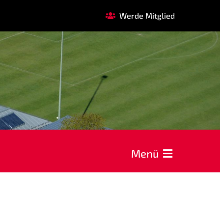
Werde Mitglied
FAQ
GARDE
REHASPORT
KOOPERATIONEN
Förderverein
Menü
AOK Bayern
EDEKA Wahmhoff