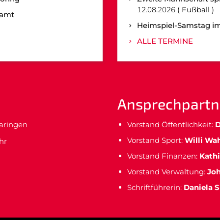
12.08.2026
Fußball
namt
Heimspiel-Samstag im
ALLE TERMINE
Ansprechpartn
maringen
Vorstand Öffentlichkeit:
D
Vorstand Sport:
Willi Wa
hr
Vorstand Finanzen:
Kathi
Vorstand Verwaltung:
Jo
Schriftführerin:
Daniela S