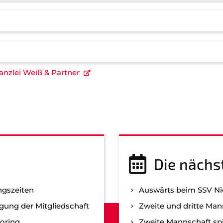
nzlei Weiß & Partner
Die nächs
ngszeiten
Auswärts beim SSV N
gung der Mitgliedschaft
Zweite und dritte Man
oring
Zweite Mannschaft spi