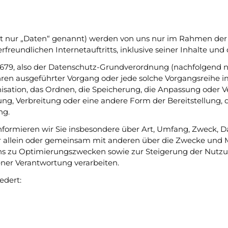
ik
op
 nur „Daten“ genannt) werden von uns nur im Rahmen der E
rfreundlichen Internetauftritts, inklusive seiner Inhalte und
6/679, also der Datenschutz-Grundverordnung (nachfolgend nu
rfahren ausgeführter Vorgang oder jede solche Vorgangsre
Nicht das Richtige gefunden?
nisation, das Ordnen, die Speicherung, die Anpassung oder V
itte nehmen Sie Kontakt mit uns auf. Wir helfen gerne weite
g, Verbreitung oder eine andere Form der Bereitstellung, 
ng.
post@svo.germaringen.de
nformieren wir Sie insbesondere über Art, Umfang, Zweck, 
 allein oder gemeinsam mit anderen über die Zwecke und M
Anfahrt
Impressum
Datenschutz
 uns zu Optimierungszwecken sowie zur Steigerung der Nut
ener Verantwortung verarbeiten.
edert: