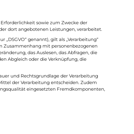
rforderlichkeit sowie zum Zwecke der
 der dort angebotenen Leistungen, verarbeitet.
r „DSGVO“ genannt), gilt als „Verarbeitung“
ihe im Zusammenhang mit personenbezogenen
eränderung, das Auslesen, das Abfragen, die
r.
den Abgleich oder die Verknüpfung, die
Dauer und Rechtsgrundlage der Verarbeitung
ittel der Verarbeitung entscheiden. Zudem
zungsqualität eingesetzten Fremdkomponenten,