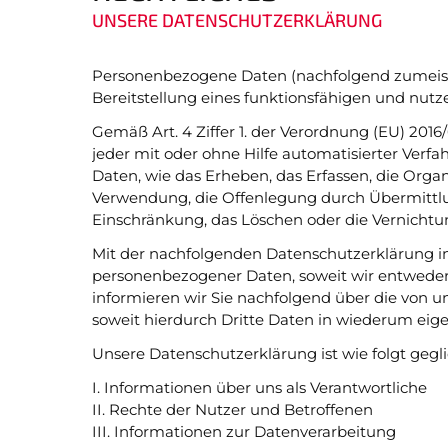
UNSERE DATENSCHUTZERKLÄRUNG
Gesundheitssport
Chron
Verwaltung Intern
Fansh
Personenbezogene Daten (nachfolgend zumeist
Bereitstellung eines funktionsfähigen und nutze
Gemäß Art. 4 Ziffer 1. der Verordnung (EU) 201
jeder mit oder ohne Hilfe automatisierter Ve
Daten, wie das Erheben, das Erfassen, die Orga
B
Verwendung, die Offenlegung durch Übermittlun
Einschränkung, das Löschen oder die Vernichtu
Mit der nachfolgenden Datenschutzerklärung i
Navigation
personenbezogener Daten, soweit wir entweder
überspringen
informieren wir Sie nachfolgend über die von
soweit hierdurch Dritte Daten in wiederum eig
Unsere Datenschutzerklärung ist wie folgt gegli
I. Informationen über uns als Verantwortliche
II. Rechte der Nutzer und Betroffenen
III. Informationen zur Datenverarbeitung