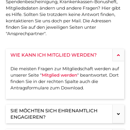
Vorstand
News
Spendenbescheinigung, Krankenkassen-Bonusheft,
Mitgliedsdaten ändern und andere Fragen? Hier gibt
Mitgliedschaft
Alle Termine
es Hilfe. Sollten Sie trotzdem keine Antwort finden,
kontaktieren Sie uns doch per Mail. Die Adressen
Ehrenmitglieder
Anfahrt
finden Sie auf den jeweiligen Seiten unter
"Ansprechpartner".
Sportabteilungen
FAQ
Gesundheitssport
Chronik
WIE KANN ICH MITGLIED WERDEN?
Verwaltung Intern
Fanshop
Die meisten Fragen zur Mitgliedschaft werden auf
unserer Seite "
Mitglied werden
" beantwortet. Dort
VEREIN
KOOPERATIONEN
finden Sie in der rechten Spalte auch die
Antragsformulare zum Download.
Vereinssatzung
Förderverein
AOK Bayern
Schutzkonzept
SIE MÖCHTEN SICH EHRENAMTLICH
ENGAGIEREN?
EDEKA Wahmhoff
Impressum