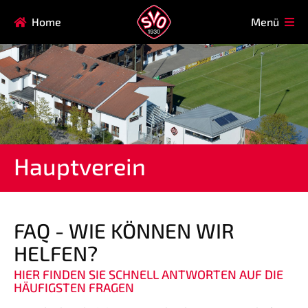
Navigation
Home
Menü
HAUPTVEREIN
MITGLIEDSCHAFT
überspringen
FAQ
Navigation
AIKIDO
EISSTOCK
überspringen
FITNESSKURSE
FUSSBALL
GARDE
GESUNDHEITSSPORT
Hauptverein
KINDERTURNEN
KORBBALL
KYUDO
REHASPORT
TAEKWONDO
TENNIS
FAQ - WIE KÖNNEN WIR
HELFEN?
Navigation
HIER FINDEN SIE SCHNELL ANTWORTEN AUF DIE
SVO
INFO
überspringen
HÄUFIGSTEN FRAGEN