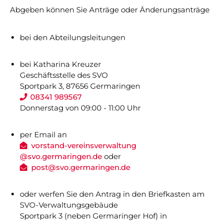
Datenschutz
Abgeben können Sie Anträge oder Änderungsanträge
bei den Abteilungsleitungen
Nicht das Richtige gefunden?
bei Katharina Kreuzer
Bitte nehmen Sie Kontakt mit uns auf. Wir helfen
Geschäftsstelle des SVO
gerne weiter.
Sportpark 3, 87656 Germaringen
post@svo.germaringen.de
08341 989567
Donnerstag von 09:00 - 11:00 Uhr
Navigation
Anfahrt
Impressum
Datenschutz
überspringen
per Email an
vorstand-vereinsverwaltung
@svo.germaringen.de
oder
post@svo.germaringen.de
oder werfen Sie den Antrag in den Briefkasten am
SVO-Verwaltungsgebäude
Sportpark 3 (neben Germaringer Hof) in