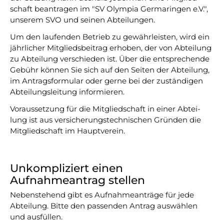
Vorstand
News
schaft be­an­tragen im "SV Olympia Germa­ringen e.V.",
unserem SVO und seinen Abtei­lungen.
Mitgliedschaft
Alle Termine
Um den laufen­den Betrieb zu ge­währ­leisten, wird ein
Ehrenmitglieder
Anfahrt
jährlicher Mit­glieds­bei­trag er­ho­ben, der von Ab­tei­lung
zu Ab­tei­lung ver­schie­den ist. Über die ent­spre­chen­de
Sportabteilungen
FAQ
Gebühr können Sie sich auf den Seiten der Abteilung,
im Antragsformular oder gerne bei der zu­stän­digen
Gesundheitssport
Chronik
Abtei­lungs­leitung informieren.
Verwaltung Intern
Fanshop
Voraussetzung für die Mitgliedschaft in einer Abtei­
lung ist aus ver­siche­rungs­techni­schen Grün­den die
Mit­glied­schaft im Haupt­verein.
VEREIN
KOOPERATIONEN
Vereinssatzung
Förderverein
Unkompliziert einen
Aufnahmeantrag stellen
AOK Bayern
Schutzkonzept
Nebenstehend gibt es Aufnahmeanträge für jede
EDEKA Wahmhoff
Impressum
Abteilung. Bitte den passenden Antrag auswählen
und ausfüllen.