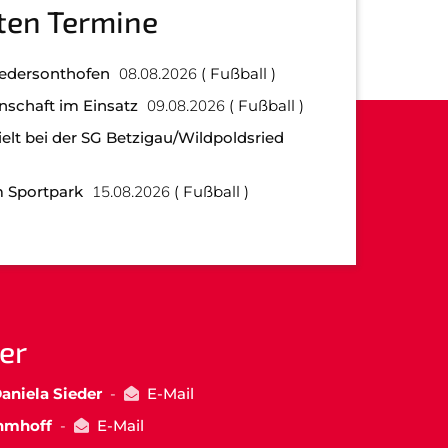
ten Termine
iedersonthofen
08.08.2026
Fußball
nschaft im Einsatz
09.08.2026
Fußball
elt bei der SG Betzigau/Wildpoldsried
 Sportpark
15.08.2026
Fußball
er
aniela Sieder
-
E-Mail
hmhoff
-
E-Mail