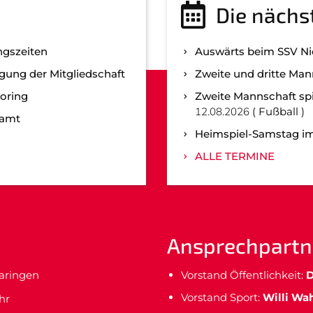
Die nächs
ngszeiten
Auswärts beim SSV N
gung der Mitgliedschaft
Zweite und dritte Man
oring
Zweite Mannschaft spi
12.08.2026
Fußball
namt
Heimspiel-Samstag im
ALLE TERMINE
Ansprechpartn
maringen
Vorstand Öffentlichkeit:
D
Vorstand Sport:
Willi Wa
hr