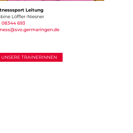
itnesssport Leitung
bine Löffler-Niesner
08344 693
itness@svo.germaringen.de
UNSERE TRAINERINNEN