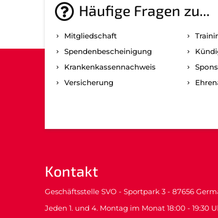
Häufige Fragen zu...
Mitgliedschaft
Traini
Spenden­bescheinigung
Kündi
Kranken­kassen­nachweis
Spons
Versicherung
Ehre
Kontakt
Geschäftsstelle SVO - Sportpark 3 - 87656 Ger
Jeden 1. und 4. Montag im Monat 18:00 - 19:30 U