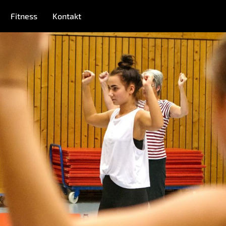
Fitness
Kontakt
MITGLIEDSCHAFT
FITNESSKURSE
FUSSBALL
EN
KORBBALL
KYUDO
TENNIS
NEWS
Nicht das Richtige gefunden?
itte nehmen Sie Kontakt mit uns auf. Wir helfen gerne weite
post@svo.germaringen.de