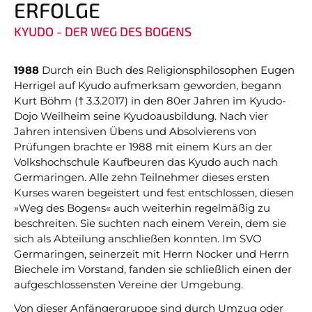
ERFOLGE
KYUDO - DER WEG DES BOGENS
1988
Durch ein Buch des Religionsphilosophen Eugen
Herrigel auf Kyudo auf­merk­sam geworden, begann
Kurt Böhm († 3.3.2017) in den 80er Jahren im Kyudo-
Dojo Weil­heim seine Kyudo­ausbildung. Nach vier
Jahren inten­siven Übens und Absol­vierens von
Prüfungen brachte er 1988 mit einem Kurs an der
Volks­hoch­schule Kauf­beuren das Kyudo auch nach
Germa­ringen. Alle zehn Teil­nehmer dieses ersten
Kurses waren begeis­tert und fest ent­schlos­sen, diesen
»Weg des Bogens« auch weiter­hin regel­mäßig zu
beschrei­ten. Sie suchten nach einem Verein, dem sie
sich als Abtei­lung anschließen konnten. Im SVO
Germaringen, seiner­zeit mit Herrn Nocker und Herrn
Biechele im Vor­stand, fanden sie schließ­lich einen der
auf­geschlos­sensten Vereine der Umgebung.
Von dieser Anfänger­gruppe sind durch Umzug oder