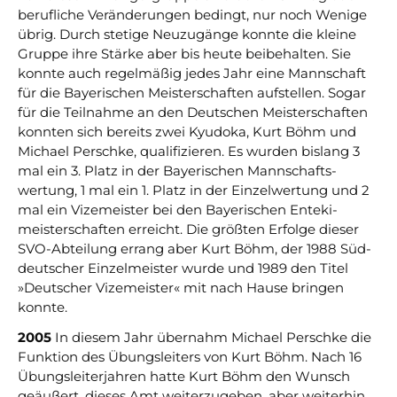
beruf­liche Ver­ände­rungen bedingt, nur noch Wenige
übrig. Durch stetige Neu­zu­gänge konnte die kleine
Gruppe ihre Stärke aber bis heute bei­be­halten. Sie
konnte auch regel­mäßig jedes Jahr eine Mann­schaft
für die Baye­rischen Meister­schaften auf­stellen. Sogar
für die Teil­nahme an den Deut­schen Meister­schaf­ten
konnten sich bereits zwei Kyudoka, Kurt Böhm und
Michael Perschke, quali­fizieren. Es wurden bislang 3
mal ein 3. Platz in der Baye­rischen Mann­schafts­
wertung, 1 mal ein 1. Platz in der Einzel­wertung und 2
mal ein Vize­meister bei den Baye­rischen Enteki­
meister­schaften erreicht. Die größten Erfolge dieser
SVO-Abteilung errang aber Kurt Böhm, der 1988 Süd­
deut­scher Einzel­meister wurde und 1989 den Titel
»Deut­scher Vizemeister« mit nach Hause bringen
konnte.
2005
In diesem Jahr übernahm Michael Perschke die
Funktion des Übungs­leiters von Kurt Böhm. Nach 16
Übungs­leiter­jahren hatte Kurt Böhm den Wunsch
geäußert, dieses Amt weiter­zu­geben, aber weiter­hin