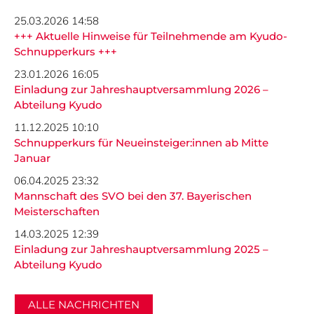
25.03.2026 14:58
Nicht das Richtige gefunden?
+++ Aktuelle Hinweise für Teilnehmende am Kyudo-
Bitte nehmen Sie Kontakt mit uns auf. Wir helfen
Schnupperkurs +++
gerne weiter.
23.01.2026 16:05
post@svo.germaringen.de
Einladung zur Jahreshauptversammlung 2026 –
Abteilung Kyudo
Navigation
11.12.2025 10:10
Anfahrt
Impressum
Datenschutz
überspringen
Schnupperkurs für Neueinsteiger:innen ab Mitte
Januar
06.04.2025 23:32
Mannschaft des SVO bei den 37. Bayerischen
Meisterschaften
14.03.2025 12:39
Einladung zur Jahreshauptversammlung 2025 –
Abteilung Kyudo
ALLE NACHRICHTEN