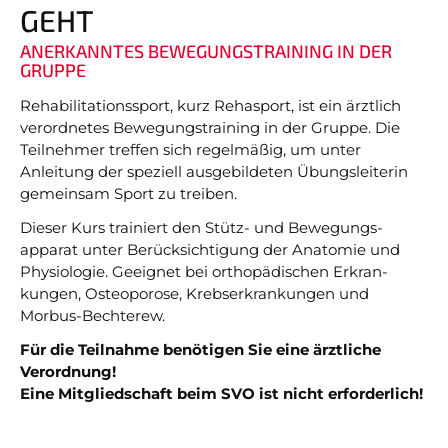
GEHT
Nicht das Richtige gefunden?
ANERKANNTES BEWEGUNGSTRAINING IN DER
Bitte nehmen Sie Kontakt mit uns auf. Wir helfen
GRUPPE
gerne weiter.
Rehabilitationssport, kurz Rehasport, ist ein ärztlich
post@svo.germaringen.de
ver­ord­netes Bewe­gungs­training in der Gruppe. Die
Teil­nehmer treffen sich regel­mäßig, um unter
Navigation
Anleitung der speziell aus­ge­bil­deten Übungs­leiterin
Anfahrt
Impressum
Datenschutz
überspringen
gemein­sam Sport zu treiben.
Dieser Kurs trainiert den Stütz- und Bewe­gungs­
apparat unter Berück­sich­tigung der Ana­tomie und
Physio­logie. Geeig­net bei ortho­pädi­schen Erkran­
kungen, Osteo­porose, Krebs­erkran­kungen und
Morbus-Bechterew.
Für die Teilnahme benötigen Sie eine ärztliche
Verordnung!
Eine Mitgliedschaft beim SVO ist nicht erforderlich!