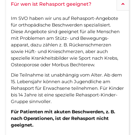
Für wen ist Rehasport geeignet?
Im SVO haben wir uns auf Rehasport-Ange­bote
für ortho­pädische Be­schwer­den spezia­lisiert.
Diese Ange­bote sind geeig­net für alle Men­schen
mit Proble­men am Stütz- und Bewe­gungs­
apparat, dazu zählen z. B. Rücken­schmer­zen
sowie Hüft- und Knie­schmer­zen, aber auch
spezielle Krank­heits­bilder wie Sport nach Krebs,
Osteo­porose oder Morbus Bechterew.
Die Teilnahme ist unab­hängig vom Alter. Ab dem
15. Lebens­jahr können auch Jugend­liche am
Reha­sport für Erwach­sene teil­neh­men. Für Kinder
bis 14 Jahre ist eine spezielle Rehasport-Kinder-
Gruppe sinn­voller.
Für Patienten mit akuten Beschwerden, z. B.
nach Opera­tionen, ist der Reha­sport nicht
geeignet.