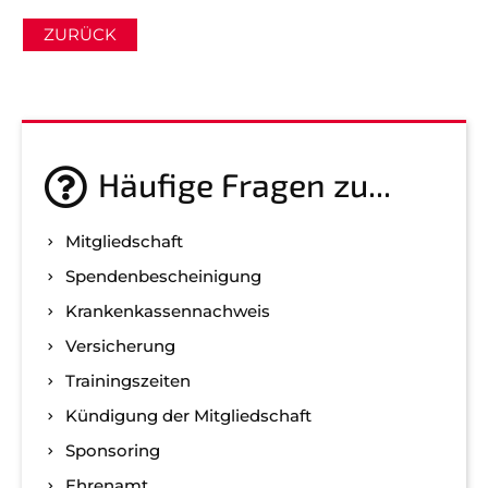
gerne weiter.
ZURÜCK
post@svo.germaringen.de
Navigation
Anfahrt
Impressum
Datenschutz
überspringen
Häufige Fragen zu...
Mitgliedschaft
Spenden­bescheinigung
Kranken­kassen­nachweis
Versicherung
Trainingszeiten
Kündigung der Mitgliedschaft
Sponsoring
Ehrenamt