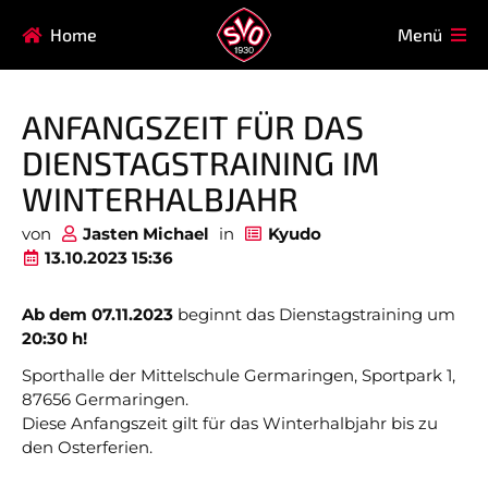
Navigation
Home
Menü
HAUPTVEREIN
MITGLIEDSCHAFT
überspringen
FAQ
ANFANGSZEIT FÜR DAS
Navigation
AIKIDO
EISSTOCK
DIENSTAGSTRAINING IM
überspringen
FITNESSKURSE
FUSSBALL
WINTERHALBJAHR
GARDE
GESUNDHEITSSPORT
von
Jasten Michael
in
Kyudo
13.10.2023 15:36
KINDERTURNEN
KORBBALL
KYUDO
REHASPORT
Ab dem 07.11.2023
beginnt das Dienstagstraining um
20:30 h!
TAEKWONDO
TENNIS
Sporthalle der Mittelschule Germaringen, Sportpark 1,
87656 Germaringen.
Diese Anfangszeit gilt für das Winterhalbjahr bis zu
den Osterferien.
Nicht das Richtige gefunden?
Bitte nehmen Sie Kontakt mit uns auf. Wir helfen