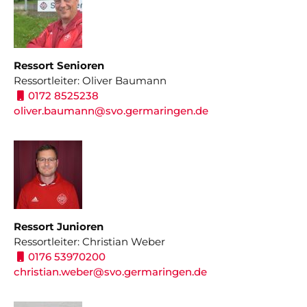
A Jugend
D1 Jugend
B Mädchen
D2 Jugend
Ressort Senioren
B1 Jugend
D3 Jugend
Ressortleiter: Oliver Baumann
0172 8525238
B2 Jugend
E1 Jugend
oliver.baumann
@svo.germaringen.de
C Mädchen
E2 Jugend
C1 Jugend
F1 Jugend
C2 Jugend
F2 Jugend
Ressort Junioren
G Jugend
Ressortleiter: Christian Weber
0176 53970200
Bambini
christian.weber@svo.germaringen.de