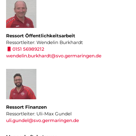
Nicht das Richtige gefunden?
Bitte nehmen Sie Kontakt mit uns auf. Wir helfen
gerne weiter.
post@svo.germaringen.de
Ressort Öffentlichkeitsarbeit
Ressortleiter: Wendelin Burkhardt
Navigation
0151 56989212
Anfahrt
Impressum
Datenschutz
überspringen
wendelin.burkhardt@svo.germaringen.de
Ressort Finanzen
Ressortleiter: Uli-Max Gundel
uli.gundel
@svo.germaringen.de