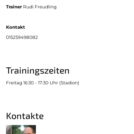
Tabellen
SVO 1
Trainer
Rudi Freudling
News
SVO 2
Termine
SVO 3
Kontakt
015259498082
Sponsoring
Stadionzeitung
Facebook Fanpage
Trainingszeiten
Freitag 16:30 - 17:30 Uhr (Stadion)
Youtube Kanal
Instagram
Fanshop
Kontakte
JUGEND 14-19 JAHRE
JUGEND 7-13 JAHRE