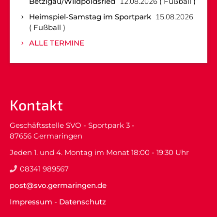
Betzigau/Wildpoldsried
12.08.2026
Fußball
Heimspiel-Samstag im Sportpark
15.08.2026
Fußball
ALLE TERMINE
Kontakt
Geschäftsstelle SVO - Sportpark 3 -
87656 Germaringen
Jeden 1. und 4. Montag im Monat 18:00 - 19:30 Uhr
08341 989567
post@svo.germaringen.de
Impressum
-
Datenschutz