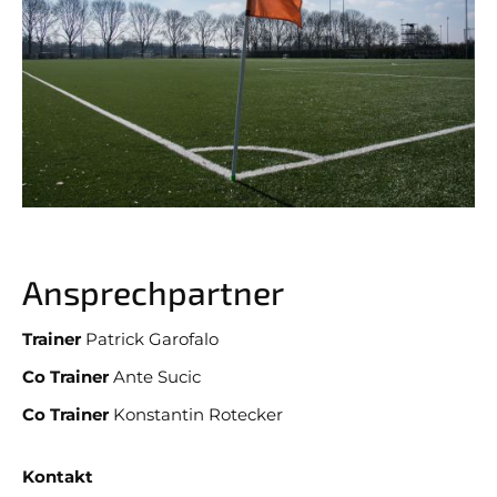
Tabellen
SVO 1
News
SVO 2
Termine
SVO 3
Sponsoring
Stadionzeitung
Facebook Fanpage
Ansprechpartner
Youtube Kanal
Trainer
Patrick Garofalo
Instagram
Co Trainer
Ante Sucic
Fanshop
Co Trainer
Konstantin Rotecker
Kontakt
JUGEND 14-19 JAHRE
JUGEND 7-13 JAHRE