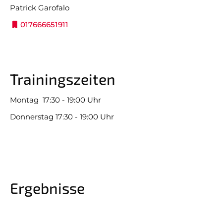
Patrick Garofalo
A Jugend
D1 Jugend
017666651911
B Mädchen
D2 Jugend
B1 Jugend
D3 Jugend
Trainingszeiten
B2 Jugend
E1 Jugend
Montag 17:30 - 19:00 Uhr
C Mädchen
E2 Jugend
Donnerstag 17:30 - 19:00 Uhr
C1 Jugend
F1 Jugend
C2 Jugend
F2 Jugend
G Jugend
Ergebnisse
Bambini