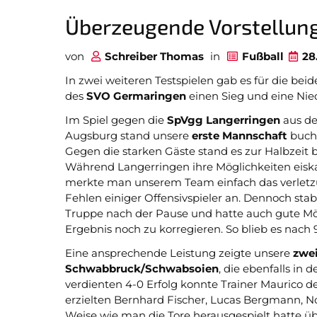
Überzeugende Vorstellun
von
Schreiber Thomas
in
Fußball
28
In zwei weiteren Testspielen gab es für die be
des
SVO Germaringen
einen Sieg und eine Nie
Im Spiel gegen die
SpVgg Langerringen
aus de
Augsburg stand unsere
erste Mannschaft
buchs
Gegen die starken Gäste stand es zur Halbzeit be
Während Langerringen ihre Möglichkeiten eiska
merkte man unserem Team einfach das verlet
Fehlen einiger Offensivspieler an. Dennoch stabil
Truppe nach der Pause und hatte auch gute Mö
Ergebnis noch zu korregieren. So blieb es nach
Eine ansprechende Leistung zeigte unsere
zwe
Schwabbruck/Schwabsoien
, die ebenfalls in 
verdienten 4-0 Erfolg konnte Trainer Maurico de
erzielten Bernhard Fischer, Lucas Bergmann, No
Weise wie man die Tore herausgespielt hatte ü