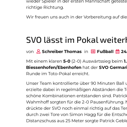
wieder Spieler in der ersten Mannschaft geteste
richtige Richtung.
Wir freuen uns auch in der Vorbereitung auf d
SVO lässt im Pokal weite
von
Schreiber Thomas
in
Fußball
24
Mit einem klaren
5-0
(2-0) Auswärtssieg beim
1
Biessenhofen/Ebenhofen
hat der
SVO Germar
Runde im Toto-Pokal erreicht.
Unser Team kontrollierte über 90 Minuten Ball
erzielte dabei in regelmäßigen Abständen die To
schöne Kombinationen entstanden sind. Patric
Wahmhoff sorgten für die 2-0 Pausenführung.
drückte der SVO noch einmal richtig auf das T
durch zwei Tore von Simon Hagg für die Entsch
Distanzschuss aus 25 Meter sorgte Patrick Gebl