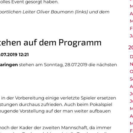
tolles Event gesorgt haben.
M
rtlichen Leiter Oliver Baumann (links) und dem
A
M
F
J
 stehen auf dem Programm
2
.07.2019 12:21
D
N
aringen
stehen am Sonntag, 28.07.2019 die nächsten
O
S
A
J
 der Vorbereitung einige verletzte Spieler ersetzen
J
istungen durchaus zufrieden. Auch beim Pokalspiel
M
eugende Vorstellung auf der man weiter aufbauen
A
M
 noch der Kader der zweiten Mannschaft, da immer
F