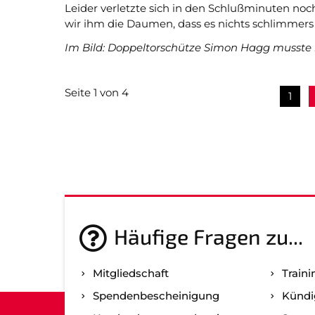
Leider verletzte sich in den Schlußminuten n
wir ihm die Daumen, dass es nichts schlimmers i
Im Bild: Doppeltorschütze Simon Hagg musste k
Seite 1 von 4
1
Häufige Fragen zu...
Mitgliedschaft
Traini
Spenden­bescheinigung
Kündi