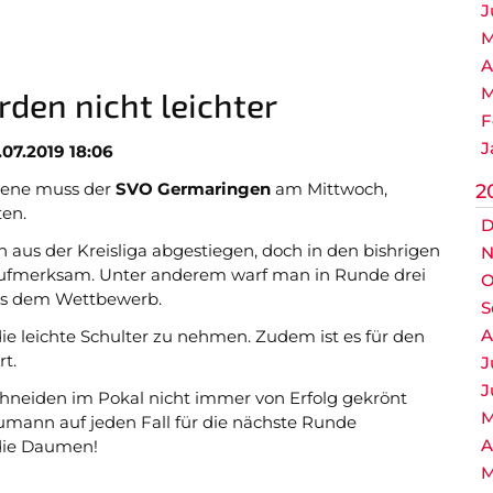
J
M
A
M
den nicht leichter
F
J
.07.2019 18:06
bene muss der
SVO Germaringen
am Mittwoch,
2
en.
D
 aus der Kreisliga abgestiegen, doch in den bishrigen
N
aufmerksam. Unter anderem warf man in Runde drei
O
us dem Wettbewerb.
S
A
ie leichte Schulter zu nehmen. Zudem ist es für den
rt.
J
J
neiden im Pokal nicht immer von Erfolg gekrönt
M
aumann auf jeden Fall für die nächste Runde
A
 die Daumen!
M