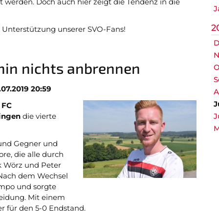
t werden. Doch auch hier zeigt die Tendenz in die
J
2
ie Unterstützung unserer SVO-Fans!
D
N
rhin nichts anbrennen
O
S
.07.2019 20:59
A
J
. FC
ingen
die vierte
J
M
 und Gegner und
re, die alle durch
k Wörz und Peter
 Nach dem Wechsel
empo und sorgte
eidung. Mit einem
er für den 5-0 Endstand.