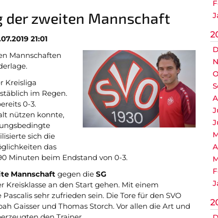
F
g der zweiten Mannschaft
J
2
.07.2019 21:01
D
iden Mannschaften
N
derlage.
O
r Kreisliga
S
täblich im Regen.
A
reits 0-3.
J
lt nützen konnte,
J
zungsbedingte
M
isierte sich die
glichkeiten das
A
 90 Minuten beim Endstand von 0-3.
M
F
ite Mannschaft
gegen die
SG
J
der Kreisklasse an den Start gehen. Mit einem
 Pascalis sehr zufrieden sein. Die Tore für den SVO
2
ah Gaisser und Thomas Storch. Vor allen die Art und
berzeugten den Trainer.
D