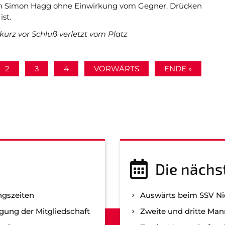
och Simon Hagg ohne Einwirkung vom Gegner. Drücken
st.
urz vor Schluß verletzt vom Platz
2
3
4
VORWÄRTS
ENDE »
Die nächs
ngszeiten
Auswärts beim SSV N
gung der Mitgliedschaft
Zweite und dritte Man