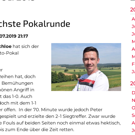
C Mädchen
2
C1 Jugend
A
ächste Pokalrunde
J
C2 Jugend
J
07.2019 21:17
M
chloe
hat sich der
A
to-Pokal
M
F
er
J
Reihen hat, doch
en Bemühungen
2
önen Angriff in
Nicht das Richtige gefunden?
D
t das 1-0. Auch
itte nehmen Sie Kontakt mit uns auf. Wir helfen gerne weite
N
doch mit dem 1-1
O
post@svo.germaringen.de
er offen. In der 70. Minute wurde jedoch Peter
S
pielt und erzielte den 2-1 Siegtreffer. Zwar wurde
e Fouls auf beiden Seiten noch einmal etwas hektisch,
A
Anfahrt
Impressum
Datenschutz
s zum Ende über die Zeit retten.
J