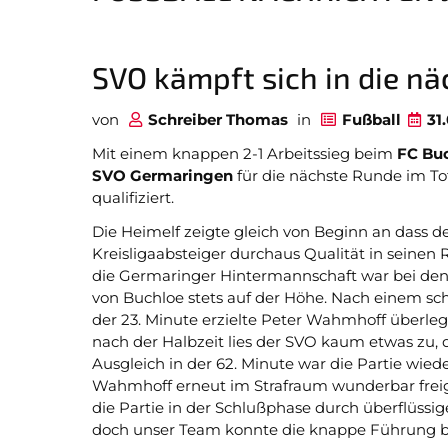
Stadionzeitung
Facebook Fanpage
SVO kämpft sich in die n
Youtube Kanal
von
Schreiber Thomas
in
Fußball
31.
Instagram
Mit einem knappen 2-1 Arbeitssieg beim
FC Bu
SVO Germaringen
für die nächste Runde im To
qualifiziert.
Fanshop
Die Heimelf zeigte gleich von Beginn an dass d
Kreisligaabsteiger durchaus Qualität in seinen 
die Germaringer Hintermannschaft war bei d
von Buchloe stets auf der Höhe. Nach einem sch
der 23. Minute erzielte Peter Wahmhoff überleg
B
nach der Halbzeit lies der SVO kaum etwas zu, 
Ausgleich in der 62. Minute war die Partie wied
Wahmhoff erneut im Strafraum wunderbar freiges
Navigation
die Partie in der Schlußphase durch überflüssig
überspringen
doch unser Team konnte die knappe Führung bi