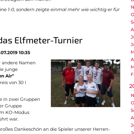
N
höne 1-0, sondern zeigte einmal mehr wie wichtig er für
O
S
A
J
das Elfmeter-Turnier
J
M
.07.2019 10:35
A
er andere Namen
M
ie junge
F
n Air"
eis von 30 l
2
N
e in zwei Gruppen
O
eder Gruppe
S
n im KO-Modus
A
ührt war.
J
oßes Dankeschön an die Spieler unserer Herren-
J