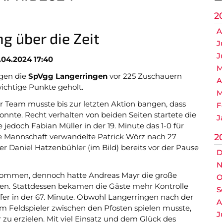
C Mädchen
2
C1 Jugend
A
g über die Zeit
J
C2 Jugend
J
.04.2024 17:40
M
gen die
SpVgg Langerringen
vor 225 Zuschauern
A
ichtige Punkte geholt.
M
r Team musste bis zur letzten Aktion bangen, dass
F
nnte. Recht verhalten von beiden Seiten startete die
J
e jedoch Fabian Müller in der 19. Minute das 1-0 für
re Mannschaft verwandelte Patrick Wörz nach 27
2
 Daniel Hatzenbühler (im Bild) bereits vor der Pause
Nicht das Richtige gefunden?
D
itte nehmen Sie Kontakt mit uns auf. Wir helfen gerne weite
N
ekommen, dennoch hatte Andreas Mayr die große
O
post@svo.germaringen.de
hen. Stattdessen bekamen die Gäste mehr Kontrolle
S
ffer in der 67. Minute. Obwohl Langerringen nach der
A
em Feldspieler zwischen den Pfosten spielen musste,
Anfahrt
Impressum
Datenschutz
J
zu erzielen. Mit viel Einsatz und dem Glück des