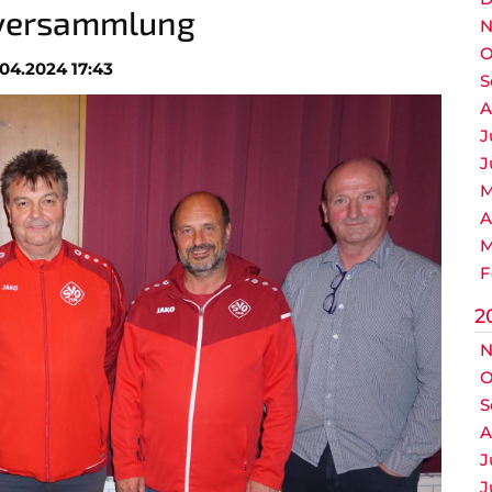
tversammlung
N
O
.04.2024 17:43
S
A
J
J
M
A
M
F
2
N
O
S
A
J
J