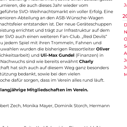
J
urnieren, die auch dieses Jahr wieder vom
hgeführte SVO-Weihnachtsmarkt ein voller Erfolg. Eine
2
e Senioren-Abteilung an den ASB-Wünsche-Wagen
achtsfeier entstanden ist. Der neue Geräteschuppen
D
stung errichtet und trägt zur Infrastruktur auf dem
N
der SVO auch einen weiteren Fan-Club. „Red Devils“
O
 zu jedem Spiel mit ihren Trommeln, Fahnen und
S
wahlen wurden die bisherigen Ressortleiter
Oliver
A
ichkeitsarbeit) und
Uli-Max Gundel
(Finanzen) in
J
er Nachwuchs sind wie bereits erwähnt
Charly
J
chaft hat sich auch auf diesem Weg ganz besonders
stützung bedankt, sowie bei den vielen
M
oche dafür sorgen, dass im Verein alles rund läuft.
langjährige Mitgliedschaften im Verein.
obert Zech, Monika Mayer, Dominik Storch, Hermann