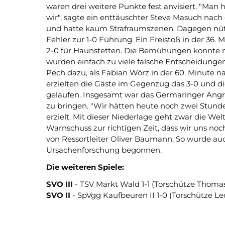
waren drei weitere Punkte fest anvisiert. "Man 
wir", sagte ein enttäuschter Steve Masuch nach 
und hatte kaum Strafraumszenen. Dagegen nütz
Fehler zur 1-0 Führung. Ein Freistoß in der 36
2-0 für Haunstetten. Die Bemühungen konnte 
wurden einfach zu viele falsche Entscheidung
Pech dazu, als Fabian Wörz in der 60. Minute na
erzielten die Gäste im Gegenzug das 3-0 und d
gelaufen. Insgesamt war das Germaringer Angri
zu bringen. "Wir hätten heute noch zwei Stund
erzielt. Mit dieser Niederlage geht zwar die Wel
Warnschuss zur richtigen Zeit, dass wir uns n
von Ressortleiter Oliver Baumann. So wurde auc
Ursachenforschung begonnen.
Die weiteren Spiele:
SVO III
- TSV Markt Wald 1-1 (Torschütze Thoma
SVO II
- SpVgg Kaufbeuren II 1-0 (Torschütze Le