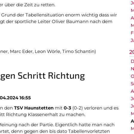
J
r über die Zeit zu retten.
M
f Grund der Tabellensituation enorm wichtig dass wir
A
gt der sportliche Leiter Oliver Baumann nach dem
M
F
J
er, Marc Eder, Leon Wörle, Timo Schantin)
2
D
N
gen Schritt Richtung
O
S
A
.04.2024 16:55
J
J
en den
TSV Haunstetten
mit
0-3
(0-2) verloren und es
M
ritt Richtung Klassenerhalt zu machen.
A
 Meinung nach der Partie. Eigentlich hatte man nach
M
tet, denn gegen den bis dato Tabellenvorletzten