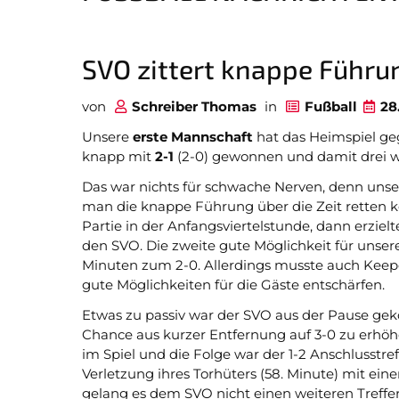
Stadionzeitung
Facebook Fanpage
SVO zittert knappe Führun
Youtube Kanal
von
Schreiber Thomas
in
Fußball
28
Instagram
Unsere
erste Mannschaft
hat das Heimspiel ge
knapp mit
2-1
(2-0) gewonnen und damit drei w
Fanshop
Das war nichts für schwache Nerven, denn unse
man die knappe Führung über die Zeit retten ko
Partie in der Anfangsviertelstunde, dann erzielt
den SVO. Die zweite gute Möglichkeit für unse
Minuten zum 2-0. Allerdings musste auch Keeper
gute Möglichkeiten für die Gäste entschärfen.
B
Etwas zu passiv war der SVO aus der Pause g
Chance aus kurzer Entfernung auf 3-0 zu erhö
im Spiel und die Folge war der 1-2 Anschlusstre
Navigation
Verletzung ihres Torhüters (58. Minute) mit ein
überspringen
gelang es dem SVO nicht einen weiteren Treffer 