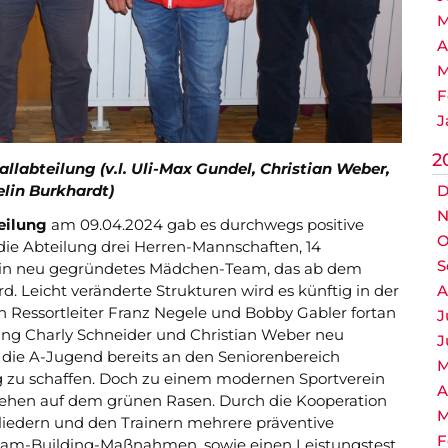
M
A
M
F
J
2
llabteilung (v.l. Uli-Max Gundel, Christian Weber,
D
lin Burkhardt)
N
eilung
am 09.04.2024 gab es durchwegs positive
O
die Abteilung drei Herren-Mannschaften, 14
S
in neu gegründetes Mädchen-Team, das ab dem
A
d. Leicht veränderte Strukturen wird es künftig in der
 Ressortleiter Franz Negele und Bobby Gabler fortan
J
tung Charly Schneider und Christian Weber neu
J
die A-Jugend bereits an den Seniorenbereich
M
 zu schaffen. Doch zu einem modernen Sportverein
A
hehen auf dem grünen Rasen. Durch die Kooperation
M
iedern und den Trainern mehrere präventive
F
eam-Building-Maßnahmen, sowie einen Leistungstest