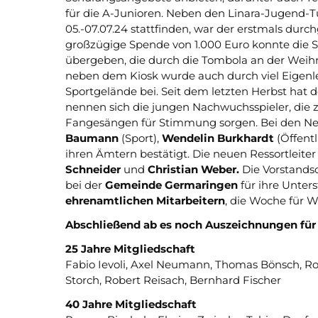
für die A-Junioren. Neben den Linara-Jugend-T
05.-07.07.24 stattfinden, war der erstmals durc
großzügige Spende von 1.000 Euro konnte di
übergeben, die durch die Tombola an der Weihn
neben dem Kiosk wurde auch durch viel Eigenlei
Sportgelände bei. Seit dem letzten Herbst hat 
nennen sich die jungen Nachwuchsspieler, die
Fangesängen für Stimmung sorgen. Bei den Neu
Baumann
(Sport),
Wendelin Burkhardt
(Öffentl
ihren Ämtern bestätigt. Die neuen Ressortleit
Schneider
und
Christian Weber.
Die Vorstands
bei der
Gemeinde Germaringen
für ihre Unter
ehrenamtlichen Mitarbeitern
, die Woche für W
Abschließend ab es noch Auszeichnungen für 
25 Jahre Mitgliedschaft
Fabio Ievoli, Axel Neumann, Thomas Bönsch, R
Storch, Robert Reisach, Bernhard Fischer
40 Jahre Mitgliedschaft