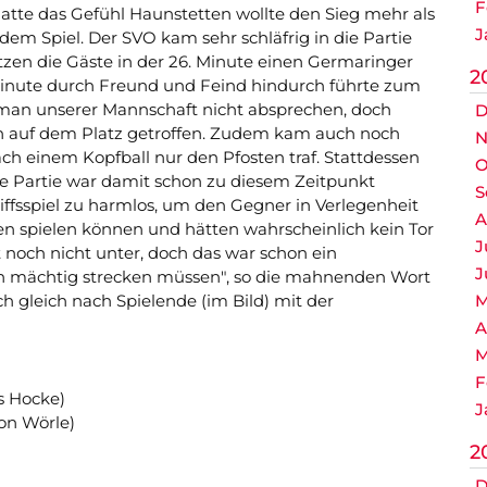
F
hatte das Gefühl Haunstetten wollte den Sieg mehr als
J
dem Spiel. Der SVO kam sehr schläfrig in die Partie
en die Gäste in der 26. Minute einen Germaringer
2
. Minute durch Freund und Feind hindurch führte zum
man unserer Mannschaft nicht absprechen, doch
D
en auf dem Platz getroffen. Zudem kam auch noch
N
ch einem Kopfball nur den Pfosten traf. Stattdessen
O
ie Partie war damit schon zu diesem Zeitpunkt
S
ffsspiel zu harmlos, um den Gegner in Verlegenheit
A
en spielen können und hätten wahrscheinlich kein Tor
J
t noch nicht unter, doch das war schon ein
J
och mächtig strecken müssen", so die mahnenden Wort
h gleich nach Spielende (im Bild) mit der
M
A
M
F
s Hocke)
J
on Wörle)
2
D