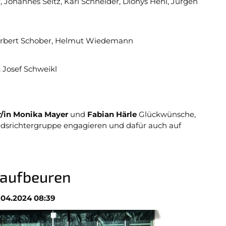
, Johannes Seitz, Karl Schneider, Dionys Hehl, Jürgen
, Herbert Schober, Helmut Wiedemann
Josef Schweikl
r/in Monika Mayer
und
Fabian Härle
Glückwünsche,
iedsrichtergruppe engagieren und dafür auch auf
Kaufbeuren
.04.2024 08:39