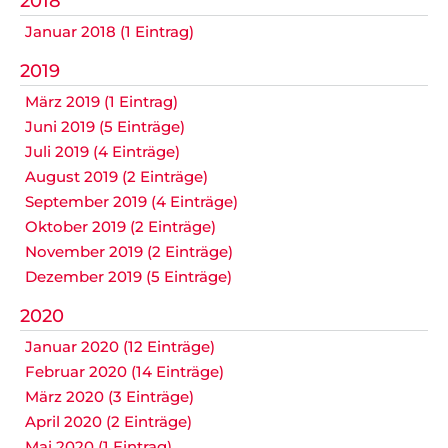
2018
Datenschutz
Januar 2018 (1 Eintrag)
2019
März 2019 (1 Eintrag)
Nicht das Richtige gefunden?
Juni 2019 (5 Einträge)
Bitte nehmen Sie Kontakt mit uns auf. Wir helfen
Juli 2019 (4 Einträge)
gerne weiter.
August 2019 (2 Einträge)
post@svo.germaringen.de
September 2019 (4 Einträge)
Oktober 2019 (2 Einträge)
Navigation
November 2019 (2 Einträge)
Anfahrt
Impressum
Datenschutz
überspringen
Dezember 2019 (5 Einträge)
2020
Januar 2020 (12 Einträge)
Februar 2020 (14 Einträge)
März 2020 (3 Einträge)
April 2020 (2 Einträge)
Mai 2020 (1 Eintrag)