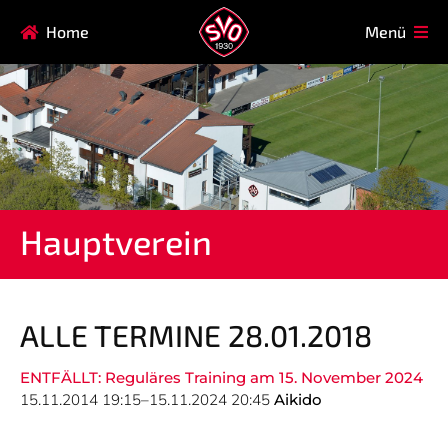
Navigation
Home
Menü
HAUPTVEREIN
MITGLIEDSCHAFT
überspringen
FAQ
Navigation
AIKIDO
EISSTOCK
überspringen
FITNESSKURSE
FUSSBALL
GARDE
GESUNDHEITSSPORT
Hauptverein
KINDERTURNEN
KORBBALL
KYUDO
REHASPORT
TAEKWONDO
TENNIS
ALLE TERMINE 28.01.2018
ENTFÄLLT: Reguläres Training am 15. November 2024
Navigation
15.11.2014 19:15–15.11.2024 20:45
Aikido
SVO
INFO
überspringen