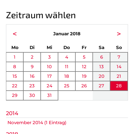
Vorstand
News
Zeitraum wählen
Mitgliedschaft
Alle Termine
Ehrenmitglieder
Anfahrt
<
>
Januar 2018
Sportabteilungen
FAQ
ntag
enstag
ttwoch
nnerstag
eitag
mstag
nnta
Mo
Di
Mi
Do
Fr
Sa
So
Gesundheitssport
Chronik
1
2
3
4
5
6
7
Verwaltung Intern
Fanshop
8
9
10
11
12
13
14
15
16
17
18
19
20
21
VEREIN
KOOPERATIONEN
22
23
24
25
26
27
28
29
30
31
Vereinssatzung
Förderverein
AOK Bayern
Schutzkonzept
2014
November 2014 (1 Eintrag)
EDEKA Wahmhoff
Impressum