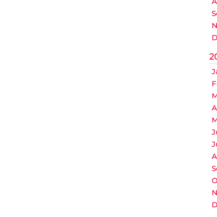
A
S
N
D
2
J
F
M
A
M
J
J
A
S
O
N
D