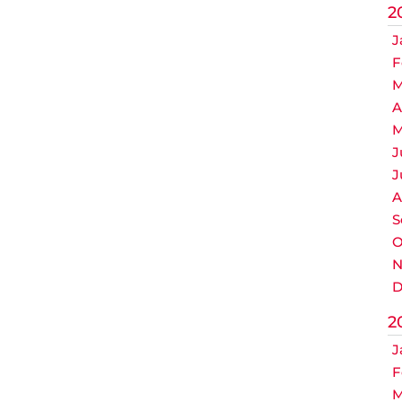
2
J
F
M
A
M
J
J
A
S
O
N
D
2
J
F
M