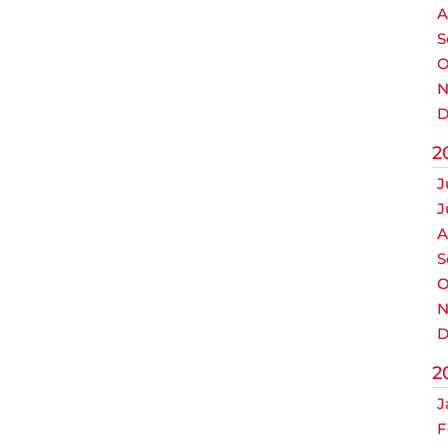
A
S
O
N
D
2
J
J
A
S
O
N
D
2
J
F