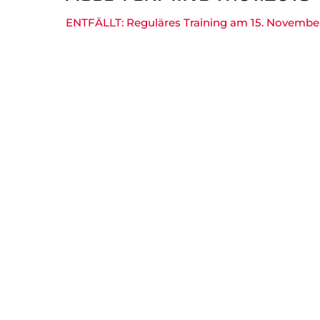
Gesundheitssport
Chron
ENTFÄLLT: Reguläres Training am 15. Novembe
Verwaltung Intern
Fansh
B
Navigation
überspringen