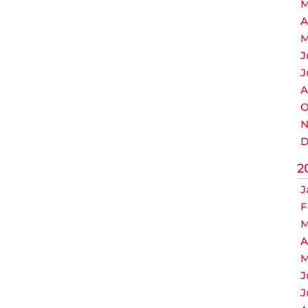
M
A
M
J
J
A
O
N
D
2
J
F
M
A
M
J
J