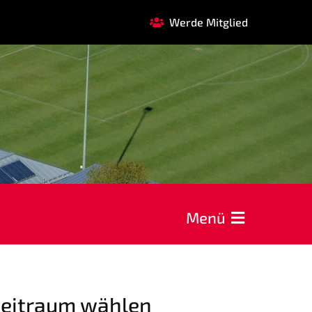
Werde Mitglied
FAQ
GARDE
REHASPORT
KOOPERATIONEN
Förderverein
Menü
AOK Bayern
EDEKA Wahmhoff
eitraum wählen