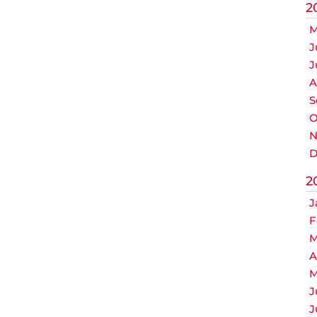
2
M
J
J
A
S
O
N
D
2
J
F
M
A
M
J
J