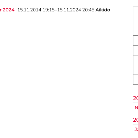
ik
r 2024
15.11.2014 19:15–15.11.2024 20:45
Aikido
op
Nicht das Richtige gefunden?
itte nehmen Sie Kontakt mit uns auf. Wir helfen gerne weite
post@svo.germaringen.de
Anfahrt
Impressum
Datenschutz
2
N
2
J