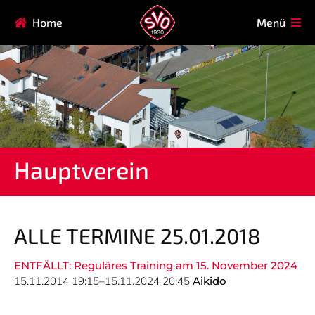
Navigation
Home
Menü
HAUPTVEREIN
MITGLIEDSCHAFT
überspringen
FAQ
Navigation
AIKIDO
EISSTOCK
überspringen
FITNESSKURSE
FUSSBALL
GARDE
GESUNDHEITSSPORT
Hauptverein
KINDERTURNEN
KORBBALL
KYUDO
REHASPORT
TAEKWONDO
TENNIS
ALLE TERMINE 25.01.2018
ENTFÄLLT: Reguläres Training am 15. November 2024
Navigation
15.11.2014 19:15–15.11.2024 20:45
Aikido
SVO
INFO
überspringen