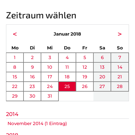
Vorstand
News
Zeitraum wählen
Mitgliedschaft
Alle Termine
Ehrenmitglieder
Anfahrt
<
>
Januar 2018
Sportabteilungen
FAQ
ntag
enstag
ttwoch
nnerstag
eitag
mstag
nnta
Mo
Di
Mi
Do
Fr
Sa
So
Gesundheitssport
Chronik
1
2
3
4
5
6
7
Verwaltung Intern
Fanshop
8
9
10
11
12
13
14
15
16
17
18
19
20
21
VEREIN
KOOPERATIONEN
22
23
24
25
26
27
28
29
30
31
Vereinssatzung
Förderverein
AOK Bayern
Schutzkonzept
2014
November 2014 (1 Eintrag)
EDEKA Wahmhoff
Impressum