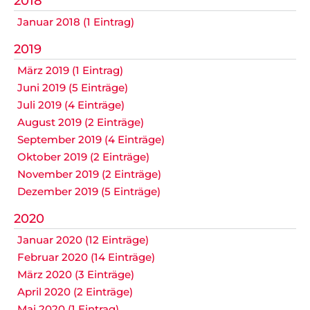
2018
Datenschutz
Januar 2018 (1 Eintrag)
2019
März 2019 (1 Eintrag)
Nicht das Richtige gefunden?
Juni 2019 (5 Einträge)
Bitte nehmen Sie Kontakt mit uns auf. Wir helfen
Juli 2019 (4 Einträge)
gerne weiter.
August 2019 (2 Einträge)
post@svo.germaringen.de
September 2019 (4 Einträge)
Oktober 2019 (2 Einträge)
Navigation
November 2019 (2 Einträge)
Anfahrt
Impressum
Datenschutz
überspringen
Dezember 2019 (5 Einträge)
2020
Januar 2020 (12 Einträge)
Februar 2020 (14 Einträge)
März 2020 (3 Einträge)
April 2020 (2 Einträge)
Mai 2020 (1 Eintrag)