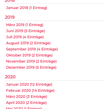
2018
Datenschutz
Januar 2018 (1 Eintrag)
2019
März 2019 (1 Eintrag)
Nicht das Richtige gefunden?
Juni 2019 (5 Einträge)
Bitte nehmen Sie Kontakt mit uns auf. Wir helfen
Juli 2019 (4 Einträge)
gerne weiter.
August 2019 (2 Einträge)
post@svo.germaringen.de
September 2019 (4 Einträge)
Oktober 2019 (2 Einträge)
Navigation
November 2019 (2 Einträge)
Anfahrt
Impressum
Datenschutz
überspringen
Dezember 2019 (5 Einträge)
2020
Januar 2020 (12 Einträge)
Februar 2020 (14 Einträge)
März 2020 (3 Einträge)
April 2020 (2 Einträge)
Mai 2020 (1 Eintrag)