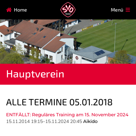
Navigation
Home
Menü
HAUPTVEREIN
MITGLIEDSCHAFT
überspringen
FAQ
Navigation
AIKIDO
EISSTOCK
überspringen
FITNESSKURSE
FUSSBALL
GARDE
GESUNDHEITSSPORT
Hauptverein
KINDERTURNEN
KORBBALL
KYUDO
REHASPORT
TAEKWONDO
TENNIS
ALLE TERMINE 05.01.2018
ENTFÄLLT: Reguläres Training am 15. November 2024
Navigation
15.11.2014 19:15–15.11.2024 20:45
Aikido
SVO
INFO
überspringen