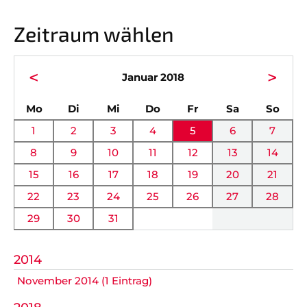
Vorstand
News
Zeitraum wählen
Mitgliedschaft
Alle Termine
Ehrenmitglieder
Anfahrt
<
>
Januar 2018
Sportabteilungen
FAQ
ntag
enstag
ttwoch
nnerstag
eitag
mstag
nnta
Mo
Di
Mi
Do
Fr
Sa
So
Gesundheitssport
Chronik
1
2
3
4
5
6
7
Verwaltung Intern
Fanshop
8
9
10
11
12
13
14
15
16
17
18
19
20
21
VEREIN
KOOPERATIONEN
22
23
24
25
26
27
28
29
30
31
Vereinssatzung
Förderverein
AOK Bayern
Schutzkonzept
2014
November 2014 (1 Eintrag)
EDEKA Wahmhoff
Impressum