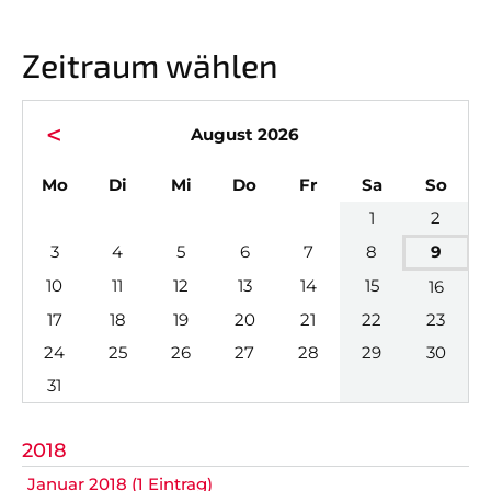
Hobbyturnier
Teams
Sponsoren
Zeitraum wählen
News
<
August 2026
Termine
ntag
enstag
ttwoch
nnerstag
eitag
mstag
nnta
Mo
Di
Mi
Do
Fr
Sa
So
Facebook Fanpage
1
2
3
4
5
6
7
8
9
Instagram Fanpage
10
11
12
13
14
15
16
17
18
19
20
21
22
23
24
25
26
27
28
29
30
31
Nicht das Richtige gefunden?
Bitte nehmen Sie Kontakt mit uns auf. Wir helfen
gerne weiter.
2018
Januar 2018 (1 Eintrag)
post@svo.germaringen.de