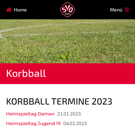
Navigation
Home
Menü
HAUPTVEREIN
MITGLIEDSCHAFT
überspringen
FAQ
Navigation
AIKIDO
EISSTOCK
überspringen
FITNESSKURSE
FUSSBALL
GARDE
GESUNDHEITSSPORT
Korbball
KINDERTURNEN
KORBBALL
KYUDO
REHASPORT
TAEKWONDO
TENNIS
KORBBALL TERMINE 2023
Heimspieltag Damen
21.01.2023
Navigation
ABTEILUNG
MANNSCHAFTEN
überspringen
Heimspieltag Jugend 19
04.02.2023