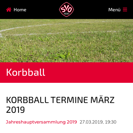
Navigation
Home
Menü
HAUPTVEREIN
MITGLIEDSCHAFT
überspringen
FAQ
Navigation
AIKIDO
EISSTOCK
überspringen
FITNESSKURSE
FUSSBALL
GARDE
GESUNDHEITSSPORT
Korbball
KINDERTURNEN
KORBBALL
KYUDO
REHASPORT
TAEKWONDO
TENNIS
KORBBALL TERMINE MÄRZ
2019
Navigation
ABTEILUNG
MANNSCHAFTEN
überspringen
Jahreshauptversammlung 2019
27.03.2019, 19:30