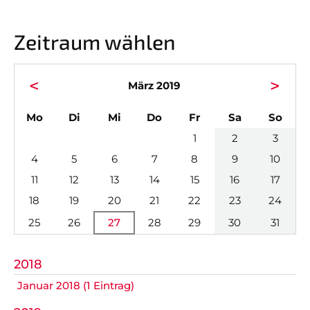
Hobbyturnier
Teams
Sponsoren
Zeitraum wählen
News
<
>
März 2019
Termine
ntag
enstag
ttwoch
nnerstag
eitag
mstag
nnta
Mo
Di
Mi
Do
Fr
Sa
So
Facebook Fanpage
1
2
3
4
5
6
7
8
9
10
Instagram Fanpage
11
12
13
14
15
16
17
18
19
20
21
22
23
24
25
26
27
28
29
30
31
Nicht das Richtige gefunden?
2018
Bitte nehmen Sie Kontakt mit uns auf. Wir helfen
gerne weiter.
Januar 2018 (1 Eintrag)
post@svo.germaringen.de