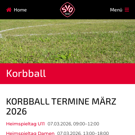
Navigation
Home
Menü
HAUPTVEREIN
MITGLIEDSCHAFT
überspringen
FAQ
Navigation
AIKIDO
EISSTOCK
überspringen
FITNESSKURSE
FUSSBALL
GARDE
GESUNDHEITSSPORT
Korbball
KINDERTURNEN
KORBBALL
KYUDO
REHASPORT
TAEKWONDO
TENNIS
KORBBALL TERMINE MÄRZ
2026
Navigation
ABTEILUNG
MANNSCHAFTEN
überspringen
Heimspieltag U11
07.03.2026, 09:00–12:00
Heimspieltag Damen
07.03.2026, 13:00–18:00