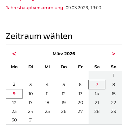
Hobbyturnier
Teams
Jahreshauptversammlung
09.03.2026, 19:00
Sponsoren
News
Zeitraum wählen
Termine
Facebook Fanpage
<
>
März 2026
ntag
enstag
ttwoch
nnerstag
eitag
mstag
nnta
Mo
Di
Mi
Do
Fr
Sa
So
Instagram Fanpage
1
2
3
4
5
6
7
8
9
10
11
12
13
14
15
17
18
19
20
21
22
16
Nicht das Richtige gefunden?
Bitte nehmen Sie Kontakt mit uns auf. Wir helfen
23
24
25
26
27
28
29
gerne weiter.
30
31
post@svo.germaringen.de