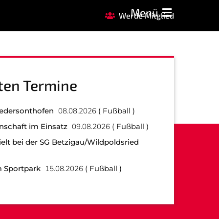
Menü
Werde Mitglied
FAQ
GARDE
REHASPORT
ten Termine
iedersonthofen
08.08.2026
Fußball
nschaft im Einsatz
09.08.2026
Fußball
elt bei der SG Betzigau/Wildpoldsried
 Sportpark
15.08.2026
Fußball