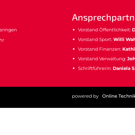
Ansprechpartn
maringen
Vorstand Öffentlichkeit:
D
Vorstand Sport:
Willi Wa
hr
Vorstand Finanzen:
Kathi
Nicht das Richtige gefunden?
itte nehmen Sie Kontakt mit uns auf. Wir helfen gerne weite
Vorstand Verwaltung:
Jo
Schriftführerin:
Daniela S
post@svo.germaringen.de
Anfahrt
Impressum
Datenschutz
powered by
Online Techni