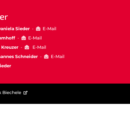
er
aniela Sieder
-
E-Mail
hmhoff
-
E-Mail
 Kreuzer
-
E-Mail
r.
hannes Schneider
-
E-Mail
ieder
k Biechele