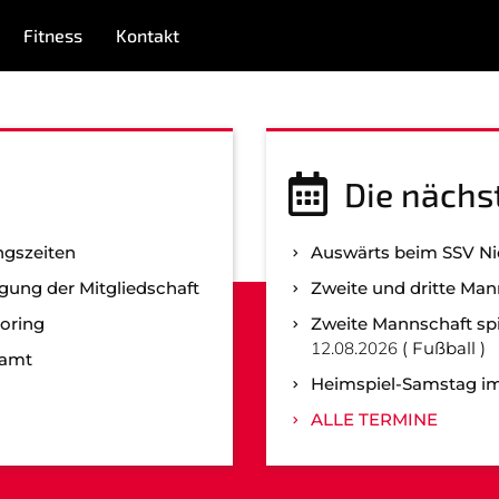
Fitness
Kontakt
MITGLIEDSCHAFT
FITNESSKURSE
FUSSBALL
EN
KORBBALL
KYUDO
Die nächs
TENNIS
ngszeiten
Auswärts beim SSV N
MANNSCHAFTEN
gung der Mitgliedschaft
Zweite und dritte Man
oring
Zweite Mannschaft spi
Teams
12.08.2026
Fußball
namt
Heimspiel-Samstag im
ALLE TERMINE