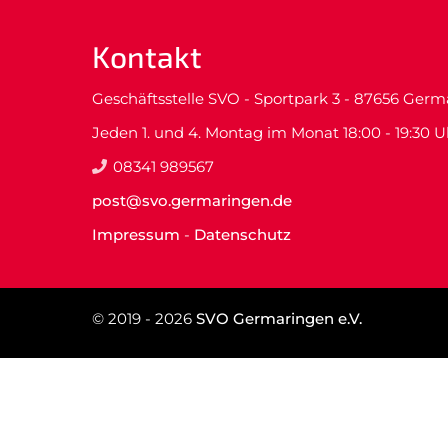
Facebook Fanpage
Kontakt
Instagram Fanpage
Geschäftsstelle SVO - Sportpark 3 - 87656 Ger
Jeden 1. und 4. Montag im Monat 18:00 - 19:30 U
08341 989567
B
post@svo.germaringen.de
Impressum
-
Datenschutz
Navigation
überspringen
© 2019 - 2026
SVO Germaringen e.V.