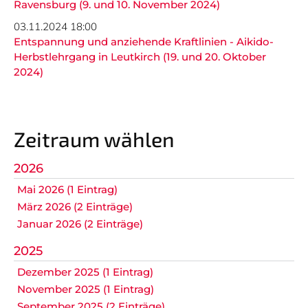
GALERIEN
Ravensburg (9. und 10. November 2024)
03.11.2024 18:00
Entspannung und anziehende Kraftlinien - Aikido-
Herbstlehrgang in Leutkirch (19. und 20. Oktober
Nicht das Richtige gefunden?
2024)
Bitte nehmen Sie Kontakt mit uns auf. Wir helfen
gerne weiter.
post@svo.germaringen.de
Zeitraum wählen
Navigation
Anfahrt
Impressum
Datenschutz
überspringen
2026
Mai 2026 (1 Eintrag)
März 2026 (2 Einträge)
Januar 2026 (2 Einträge)
2025
Dezember 2025 (1 Eintrag)
November 2025 (1 Eintrag)
September 2025 (2 Einträge)