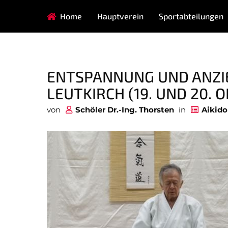
Navigation
Home
Hauptverein
Sportabteilungen
HAUPTVEREIN
überspringen
Navigation
AIKIDO
EISSTOCK
überspringen
GESUNDHEITSSPORT
KINDERTURN
ENTSPANNUNG UND ANZIE
TAEKWONDO
LEUTKIRCH (19. UND 20. 
von
Schöler Dr.-Ing. Thorsten
in
Aikido
B
Navigation
überspringen