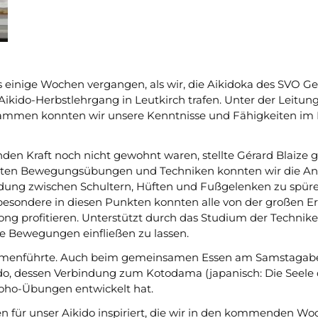
s einige Wochen vergangen, als wir, die Aikidoka des SVO
ikido-Herbstlehrgang in Leutkirch trafen. Unter der Leitung
sammen konnten wir unsere Kenntnisse und Fähigkeiten im 
enden Kraft noch nicht gewohnt waren, stellte Gérard Blaiz
hlten Bewegungsübungen und Techniken konnten wir die Anz
bindung zwischen Schultern, Hüften und Fußgelenken zu spür
nsbesondere in diesen Punkten konnten alle von der großen E
g profitieren. Unterstützt durch das Studium der Technik
ere Bewegungen einfließen zu lassen.
sammenführte. Auch beim gemeinsamen Essen am Samstagabe
do, dessen Verbindung zum Kotodama (japanisch: Die Seele 
ho-Übungen entwickelt hat.
en für unser Aikido inspiriert, die wir in den kommenden W