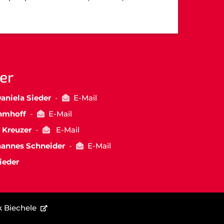
er
aniela Sieder
-
E-Mail
hmhoff
-
E-Mail
 Kreuzer
-
E-Mail
hannes Schneider
-
E-Mail
ieder
k Biechele