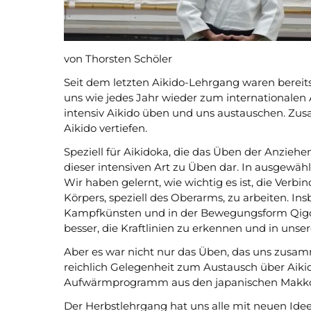
von Thorsten Schöler
Seit dem letzten Aikido-Lehrgang waren bereit
uns wie jedes Jahr wieder zum internationalen A
intensiv Aikido üben und uns austauschen. Zu
Aikido vertiefen.
Speziell für Aikidoka, die das Üben der Anzieh
dieser intensiven Art zu Üben dar. In ausgewä
Wir haben gelernt, wie wichtig es ist, die Ver
Körpers, speziell des Oberarms, zu arbeiten. I
Kampfkünsten und in der Bewegungsform Qigon
besser, die Kraftlinien zu erkennen und in uns
Aber es war nicht nur das Üben, das uns zu
reichlich Gelegenheit zum Austausch über Aiki
Aufwärmprogramm aus den japanischen Makko
Der Herbstlehrgang hat uns alle mit neuen Ide