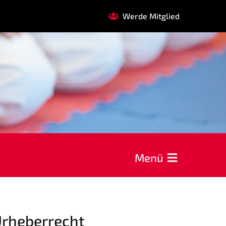
Werde Mitglied
FAQ
GARDE
REHASPORT
ALERIEN
Menü
r.
rheberrecht