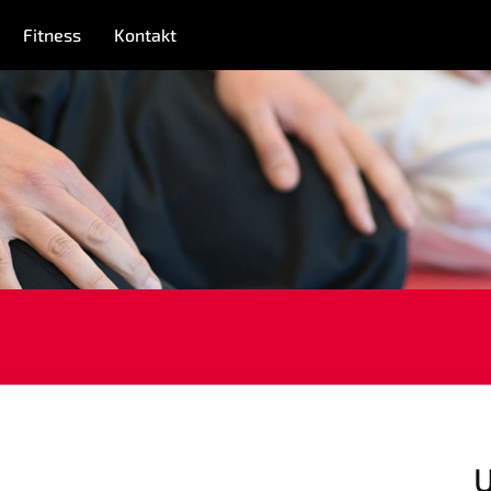
Fitness
Kontakt
MITGLIEDSCHAFT
FITNESSKURSE
FUSSBALL
EN
KORBBALL
KYUDO
TENNIS
TERMINE
G
Nicht das Richtige gefunden?
itte nehmen Sie Kontakt mit uns auf. Wir helfen gerne weite
post@svo.germaringen.de
U