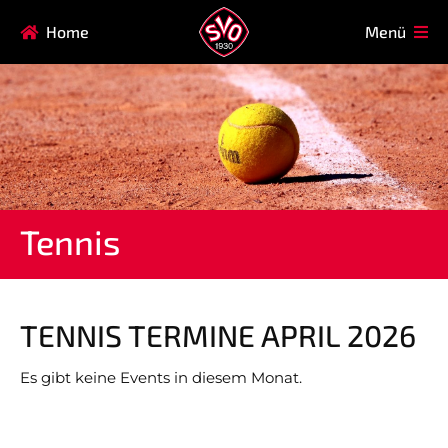
Navigation
Home
Menü
HAUPTVEREIN
MITGLIEDSCHAFT
überspringen
FAQ
Navigation
AIKIDO
EISSTOCK
überspringen
FITNESSKURSE
FUSSBALL
GARDE
GESUNDHEITSSPORT
Tennis
KINDERTURNEN
KORBBALL
KYUDO
REHASPORT
TAEKWONDO
TENNIS
TENNIS TERMINE APRIL 2026
Es gibt keine Events in diesem Monat.
Navigation
ABTEILUNG
MANNSCHAFTEN
überspringen