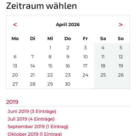
News
Herren
Zeitraum wählen
Termine
Damen
<
>
April 2026
Twitter
Herren 30
ntag
enstag
ttwoch
nnerstag
eitag
mstag
nnta
Mo
Di
Mi
Do
Fr
Sa
So
Herren 60
1
2
3
4
5
Herren 65
6
7
8
9
10
11
12
13
14
15
16
17
18
19
NACHWUCHS
BILDERGALERIEN
20
21
22
23
24
25
26
27
28
29
30
Nicht das Richtige gefunden?
2019
Bitte nehmen Sie Kontakt mit uns auf. Wir helfen
gerne weiter.
Juni 2019 (3 Einträge)
Juli 2019 (4 Einträge)
post@svo.germaringen.de
September 2019 (1 Eintrag)
Oktober 2019 (1 Eintrag)
Navigation