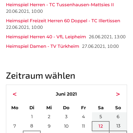
News
Herren
Heimspiel Herren - TC Tussenhausen-Mattsies II
20.06.2021, 10:00
Termine
Damen
Heimspiel Freizeit Herren 60 Doppel - TC Illertissen
Twitter
Herren 30
22.06.2021, 10:00
Heimspiel Herren 40 - VfL Leipheim
26.06.2021, 13:00
Herren 60
Heimspiel Damen - TV Türkheim
27.06.2021, 10:00
Herren 65
NACHWUCHS
BILDERGALERIEN
Zeitraum wählen
<
>
Juni 2021
Nicht das Richtige gefunden?
Bitte nehmen Sie Kontakt mit uns auf. Wir helfen
ntag
enstag
ttwoch
nnerstag
eitag
mstag
nnta
Mo
Di
Mi
Do
Fr
Sa
So
gerne weiter.
1
2
3
4
5
6
post@svo.germaringen.de
8
13
7
9
10
11
12
Navigation