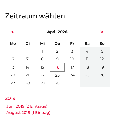
Nicht das Richtige gefunden?
Zeitraum wählen
Bitte nehmen Sie Kontakt mit uns auf. Wir helfen
gerne weiter.
<
>
post@svo.germaringen.de
April 2026
Navigation
ntag
enstag
ttwoch
nnerstag
eitag
mstag
nnta
Mo
Di
Mi
Do
Fr
Sa
So
Anfahrt
Impressum
Datenschutz
überspringen
1
2
3
4
5
6
7
8
9
10
11
12
13
14
15
16
17
18
19
20
21
22
24
25
26
23
27
28
29
30
2019
Juni 2019 (2 Einträge)
August 2019 (1 Eintrag)