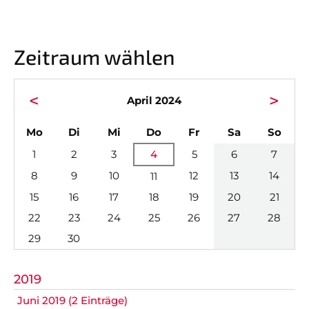
Nicht das Richtige gefunden?
Bitte nehmen Sie Kontakt mit uns auf. Wir helfen
Zeitraum wählen
gerne weiter.
post@svo.germaringen.de
<
>
April 2024
Navigation
Anfahrt
Impressum
Datenschutz
überspringen
ntag
enstag
ttwoch
nnerstag
eitag
mstag
nnta
Mo
Di
Mi
Do
Fr
Sa
So
1
2
3
4
5
6
7
8
9
10
12
13
14
11
15
16
17
18
19
20
21
22
23
24
25
26
27
28
29
30
2019
Juni 2019 (2 Einträge)