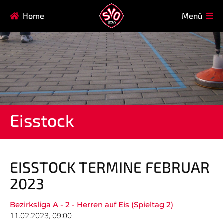
Navigation
Home
Menü
HAUPTVEREIN
MITGLIEDSCHAFT
überspringen
FAQ
Navigation
AIKIDO
EISSTOCK
überspringen
FITNESSKURSE
FUSSBALL
GARDE
GESUNDHEITSSPORT
Eisstock
KINDERTURNEN
KORBBALL
KYUDO
REHASPORT
TAEKWONDO
TENNIS
EISSTOCK TERMINE FEBRUAR
2023
Navigation
NEWS
TERMINE
überspringen
Bezirksliga A - 2 - Herren auf Eis (Spieltag 2)
11.02.2023, 09:00