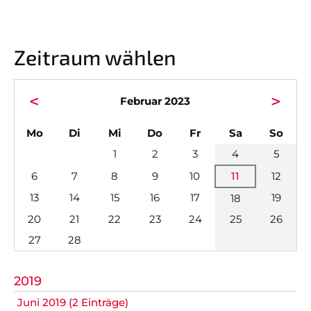
Nicht das Richtige gefunden?
Bitte nehmen Sie Kontakt mit uns auf. Wir helfen
Zeitraum wählen
gerne weiter.
post@svo.germaringen.de
<
>
Februar 2023
Navigation
Anfahrt
Impressum
Datenschutz
überspringen
ntag
enstag
ttwoch
nnerstag
eitag
mstag
nnta
Mo
Di
Mi
Do
Fr
Sa
So
1
2
3
4
5
6
7
8
9
10
11
12
13
14
15
16
17
19
18
20
21
22
23
24
25
26
27
28
2019
Juni 2019 (2 Einträge)