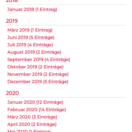
2018
Datenschutz
Januar 2018 (1 Eintrag)
2019
März 2019 (1 Eintrag)
Nicht das Richtige gefunden?
Juni 2019 (5 Einträge)
Bitte nehmen Sie Kontakt mit uns auf. Wir helfen
Juli 2019 (4 Einträge)
gerne weiter.
August 2019 (2 Einträge)
post@svo.germaringen.de
September 2019 (4 Einträge)
Oktober 2019 (2 Einträge)
Navigation
November 2019 (2 Einträge)
Anfahrt
Impressum
Datenschutz
überspringen
Dezember 2019 (5 Einträge)
2020
Januar 2020 (12 Einträge)
Februar 2020 (14 Einträge)
März 2020 (3 Einträge)
April 2020 (2 Einträge)
Mai 2020 (1 Eintrag)