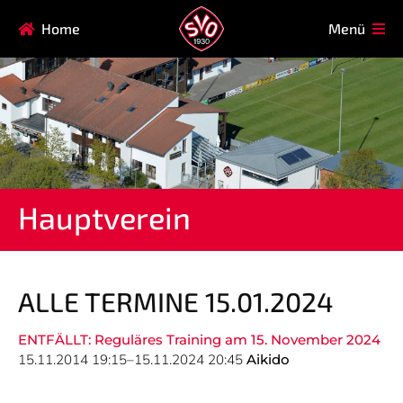
Navigation
Home
Menü
HAUPTVEREIN
MITGLIEDSCHAFT
überspringen
FAQ
Navigation
AIKIDO
EISSTOCK
überspringen
FITNESSKURSE
FUSSBALL
GARDE
GESUNDHEITSSPORT
Hauptverein
KINDERTURNEN
KORBBALL
KYUDO
REHASPORT
TAEKWONDO
TENNIS
ALLE TERMINE 15.01.2024
ENTFÄLLT: Reguläres Training am 15. November 2024
Navigation
15.11.2014 19:15–15.11.2024 20:45
Aikido
SVO
INFO
überspringen