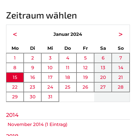
Vorstand
News
Zeitraum wählen
Mitgliedschaft
Alle Termine
Ehrenmitglieder
Anfahrt
<
>
Januar 2024
Sportabteilungen
FAQ
ntag
enstag
ttwoch
nnerstag
eitag
mstag
nnta
Mo
Di
Mi
Do
Fr
Sa
So
Gesundheitssport
Chronik
1
2
3
4
5
6
7
Verwaltung Intern
Fanshop
8
9
10
11
12
13
14
15
16
17
18
19
20
21
VEREIN
KOOPERATIONEN
22
23
24
25
26
27
28
29
30
31
Vereinssatzung
Förderverein
AOK Bayern
Schutzkonzept
2014
November 2014 (1 Eintrag)
EDEKA Wahmhoff
Impressum