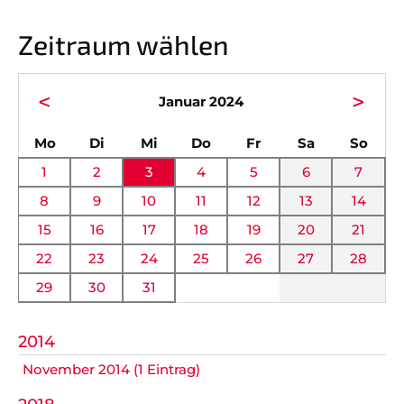
Vorstand
News
Zeitraum wählen
Mitgliedschaft
Alle Termine
Ehrenmitglieder
Anfahrt
<
>
Januar 2024
Sportabteilungen
FAQ
ntag
enstag
ttwoch
nnerstag
eitag
mstag
nnta
Mo
Di
Mi
Do
Fr
Sa
So
Gesundheitssport
Chronik
1
2
3
4
5
6
7
Verwaltung Intern
Fanshop
8
9
10
11
12
13
14
15
16
17
18
19
20
21
VEREIN
KOOPERATIONEN
22
23
24
25
26
27
28
29
30
31
Vereinssatzung
Förderverein
AOK Bayern
Schutzkonzept
2014
November 2014 (1 Eintrag)
EDEKA Wahmhoff
Impressum