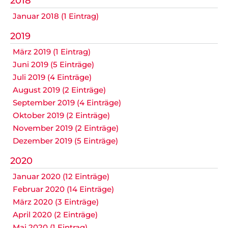
2018
Datenschutz
Januar 2018 (1 Eintrag)
2019
März 2019 (1 Eintrag)
Nicht das Richtige gefunden?
Juni 2019 (5 Einträge)
Bitte nehmen Sie Kontakt mit uns auf. Wir helfen
Juli 2019 (4 Einträge)
gerne weiter.
August 2019 (2 Einträge)
post@svo.germaringen.de
September 2019 (4 Einträge)
Oktober 2019 (2 Einträge)
Navigation
November 2019 (2 Einträge)
Anfahrt
Impressum
Datenschutz
überspringen
Dezember 2019 (5 Einträge)
2020
Januar 2020 (12 Einträge)
Februar 2020 (14 Einträge)
März 2020 (3 Einträge)
April 2020 (2 Einträge)
Mai 2020 (1 Eintrag)