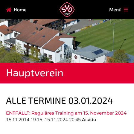
Navigation
Home
Menü
HAUPTVEREIN
MITGLIEDSCHAFT
überspringen
FAQ
Navigation
AIKIDO
EISSTOCK
überspringen
FITNESSKURSE
FUSSBALL
GARDE
GESUNDHEITSSPORT
Hauptverein
KINDERTURNEN
KORBBALL
KYUDO
REHASPORT
TAEKWONDO
TENNIS
ALLE TERMINE 03.01.2024
ENTFÄLLT: Reguläres Training am 15. November 2024
Navigation
15.11.2014 19:15–15.11.2024 20:45
Aikido
SVO
INFO
überspringen