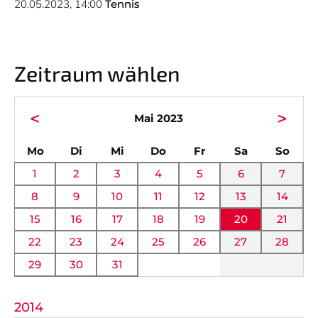
Vorstand
News
20.05.2023, 14:00
Tennis
Mitgliedschaft
Alle Termine
Ehrenmitglieder
Anfahrt
Zeitraum wählen
Sportabteilungen
FAQ
<
>
Mai 2023
Gesundheitssport
Chronik
ntag
enstag
ttwoch
nnerstag
eitag
mstag
nnta
Mo
Di
Mi
Do
Fr
Sa
So
Verwaltung Intern
Fanshop
1
2
3
4
5
6
7
8
9
10
11
12
13
14
VEREIN
KOOPERATIONEN
15
16
17
18
19
20
21
Vereinssatzung
Förderverein
22
23
24
25
26
27
28
AOK Bayern
Schutzkonzept
29
30
31
EDEKA Wahmhoff
Impressum
2014