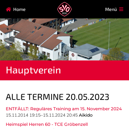
Navigation
Home
Menü
HAUPTVEREIN
MITGLIEDSCHAFT
überspringen
FAQ
Navigation
AIKIDO
EISSTOCK
überspringen
FITNESSKURSE
FUSSBALL
GARDE
GESUNDHEITSSPORT
Hauptverein
KINDERTURNEN
KORBBALL
KYUDO
REHASPORT
TAEKWONDO
TENNIS
ALLE TERMINE 20.05.2023
ENTFÄLLT: Reguläres Training am 15. November 2024
Navigation
15.11.2014 19:15–15.11.2024 20:45
Aikido
SVO
INFO
überspringen
Heimspiel Herren 60 - TCE Gröbenzell