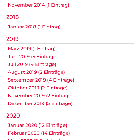
Datenschutz
November 2014 (1 Eintrag)
2018
Januar 2018 (1 Eintrag)
Nicht das Richtige gefunden?
2019
Bitte nehmen Sie Kontakt mit uns auf. Wir helfen
März 2019 (1 Eintrag)
gerne weiter.
Juni 2019 (5 Einträge)
post@svo.germaringen.de
Juli 2019 (4 Einträge)
August 2019 (2 Einträge)
Navigation
September 2019 (4 Einträge)
Anfahrt
Impressum
Datenschutz
überspringen
Oktober 2019 (2 Einträge)
November 2019 (2 Einträge)
Dezember 2019 (5 Einträge)
2020
Januar 2020 (12 Einträge)
Februar 2020 (14 Einträge)