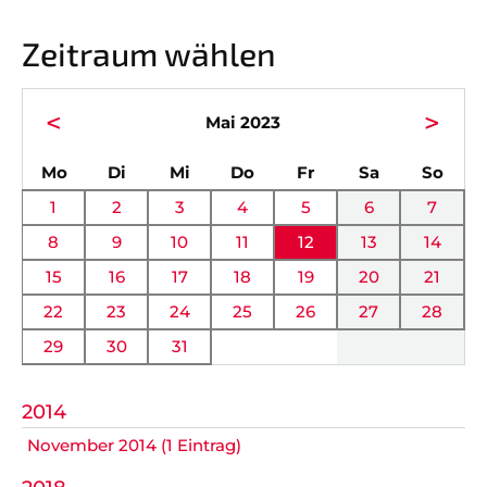
Vorstand
News
Zeitraum wählen
Mitgliedschaft
Alle Termine
Ehrenmitglieder
Anfahrt
<
>
Mai 2023
Sportabteilungen
FAQ
ntag
enstag
ttwoch
nnerstag
eitag
mstag
nnta
Mo
Di
Mi
Do
Fr
Sa
So
Gesundheitssport
Chronik
1
2
3
4
5
6
7
Verwaltung Intern
Fanshop
8
9
10
11
12
13
14
15
16
17
18
19
20
21
VEREIN
KOOPERATIONEN
22
23
24
25
26
27
28
29
30
31
Vereinssatzung
Förderverein
AOK Bayern
Schutzkonzept
2014
November 2014 (1 Eintrag)
EDEKA Wahmhoff
Impressum