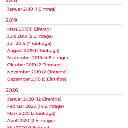
2018
Datenschutz
Januar 2018 (1 Eintrag)
2019
März 2019 (1 Eintrag)
Nicht das Richtige gefunden?
Juni 2019 (5 Einträge)
Bitte nehmen Sie Kontakt mit uns auf. Wir helfen
Juli 2019 (4 Einträge)
gerne weiter.
August 2019 (2 Einträge)
post@svo.germaringen.de
September 2019 (4 Einträge)
Oktober 2019 (2 Einträge)
Navigation
November 2019 (2 Einträge)
Anfahrt
Impressum
Datenschutz
überspringen
Dezember 2019 (5 Einträge)
2020
Januar 2020 (12 Einträge)
Februar 2020 (14 Einträge)
März 2020 (3 Einträge)
April 2020 (2 Einträge)
Mai 2020 (1 Eintrag)