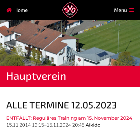
Navigation
Home
Menü
HAUPTVEREIN
MITGLIEDSCHAFT
überspringen
FAQ
Navigation
AIKIDO
EISSTOCK
überspringen
FITNESSKURSE
FUSSBALL
GARDE
GESUNDHEITSSPORT
Hauptverein
KINDERTURNEN
KORBBALL
KYUDO
REHASPORT
TAEKWONDO
TENNIS
ALLE TERMINE 12.05.2023
ENTFÄLLT: Reguläres Training am 15. November 2024
Navigation
15.11.2014 19:15–15.11.2024 20:45
Aikido
SVO
INFO
überspringen