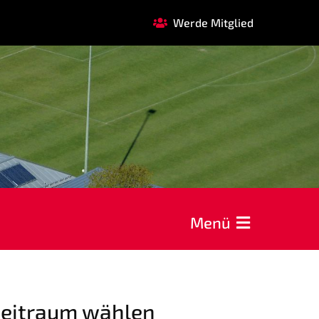
Werde Mitglied
FAQ
GARDE
REHASPORT
KOOPERATIONEN
Förderverein
Menü
AOK Bayern
EDEKA Wahmhoff
eitraum wählen