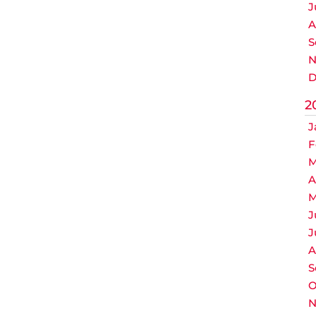
J
A
S
N
D
2
J
F
M
A
M
J
J
A
S
O
N