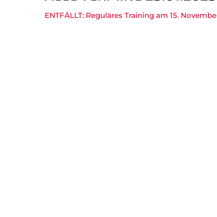
Gesundheitssport
Chron
ENTFÄLLT: Reguläres Training am 15. Novembe
Verwaltung Intern
Fansh
B
Navigation
überspringen