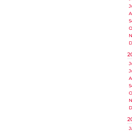
J
A
S
O
N
D
2
J
J
A
S
O
N
D
2
J