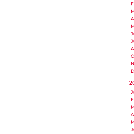
F
M
A
M
J
J
A
O
N
D
2
J
F
M
A
M
J