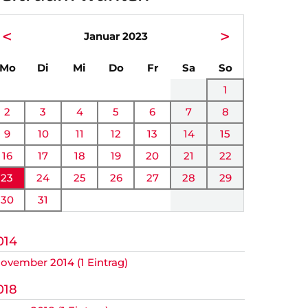
<
>
Januar 2023
ntag
enstag
ttwoch
nnerstag
eitag
mstag
nntag
Mo
Di
Mi
Do
Fr
Sa
So
1
2
3
4
5
6
7
8
r.
9
10
11
12
13
14
15
16
17
18
19
20
21
22
23
24
25
26
27
28
29
30
31
014
ovember 2014 (1 Eintrag)
018