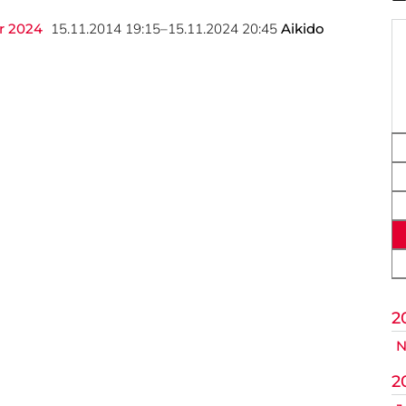
ik
r 2024
15.11.2014 19:15–15.11.2024 20:45
Aikido
op
Nicht das Richtige gefunden?
itte nehmen Sie Kontakt mit uns auf. Wir helfen gerne weite
post@svo.germaringen.de
Anfahrt
Impressum
Datenschutz
2
N
2