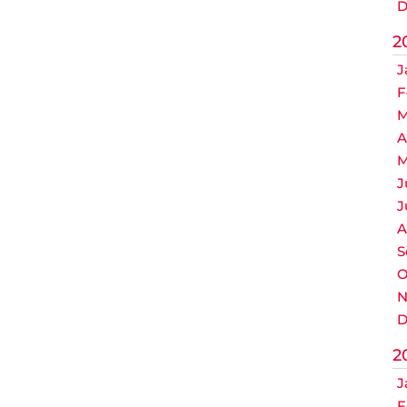
D
2
J
F
M
A
M
J
J
A
S
O
N
D
2
J
F