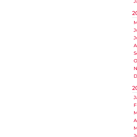
J
2
M
J
J
A
S
O
N
D
2
J
F
M
A
M
J