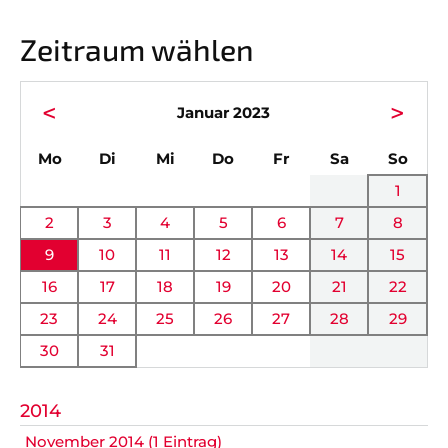
Vorstand
News
Zeitraum wählen
Mitgliedschaft
Alle Termine
Ehrenmitglieder
Anfahrt
<
>
Januar 2023
Sportabteilungen
FAQ
ntag
enstag
ttwoch
nnerstag
eitag
mstag
nnta
Mo
Di
Mi
Do
Fr
Sa
So
Gesundheitssport
Chronik
1
Verwaltung Intern
Fanshop
2
3
4
5
6
7
8
9
10
11
12
13
14
15
VEREIN
KOOPERATIONEN
16
17
18
19
20
21
22
23
24
25
26
27
28
29
Vereinssatzung
Förderverein
30
31
AOK Bayern
Schutzkonzept
2014
EDEKA Wahmhoff
Impressum
November 2014 (1 Eintrag)