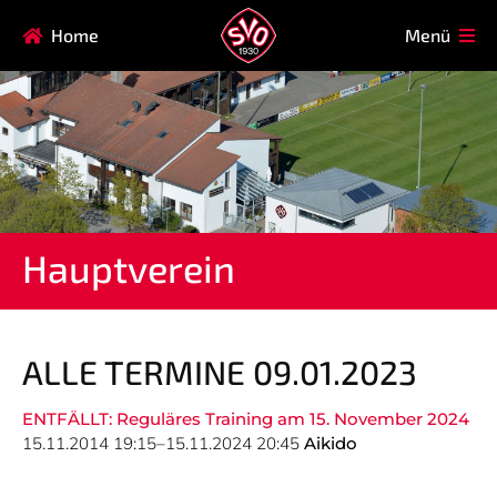
Navigation
Home
Menü
HAUPTVEREIN
MITGLIEDSCHAFT
überspringen
FAQ
Navigation
AIKIDO
EISSTOCK
überspringen
FITNESSKURSE
FUSSBALL
GARDE
GESUNDHEITSSPORT
Hauptverein
KINDERTURNEN
KORBBALL
KYUDO
REHASPORT
TAEKWONDO
TENNIS
ALLE TERMINE 09.01.2023
ENTFÄLLT: Reguläres Training am 15. November 2024
Navigation
15.11.2014 19:15–15.11.2024 20:45
Aikido
SVO
INFO
überspringen