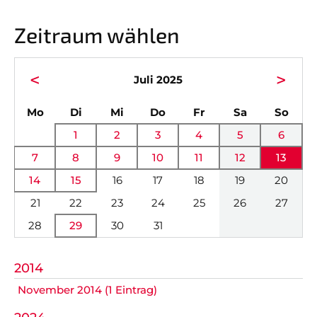
GALERIEN
Zeitraum wählen
Nicht das Richtige gefunden?
<
>
Bitte nehmen Sie Kontakt mit uns auf. Wir helfen
Juli 2025
gerne weiter.
ntag
enstag
ttwoch
nnerstag
eitag
mstag
nnta
Mo
Di
Mi
Do
Fr
Sa
So
post@svo.germaringen.de
1
2
3
4
5
6
Navigation
7
8
9
10
11
12
13
Anfahrt
Impressum
Datenschutz
überspringen
14
15
16
17
18
19
20
21
22
23
24
25
26
27
28
29
30
31
2014
November 2014 (1 Eintrag)