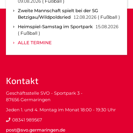
09.08.2026
Fußball
Zweite Mannschaft spielt bei der SG
Betzigau/Wildpoldsried
12.08.2026
Fußball
Heimspiel-Samstag im Sportpark
15.08.2026
Fußball
ALLE TERMINE
Kontakt
Geschäftsstelle SVO - Sportpark 3 -
87656 Germaringen
Jeden 1. und 4. Montag im Monat 18:00 - 19:30 Uhr
08341 989567
post@svo.germaringen.de