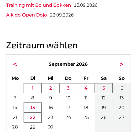
GALERIEN
Training mit Bo und Bokken
15.09.2026
Aikido Open Dojo
22.09.2026
Nicht das Richtige gefunden?
Bitte nehmen Sie Kontakt mit uns auf. Wir helfen
gerne weiter.
Zeitraum wählen
post@svo.germaringen.de
<
>
Navigation
September 2026
Anfahrt
Impressum
Datenschutz
überspringen
ntag
enstag
ttwoch
nnerstag
eitag
mstag
nnta
Mo
Di
Mi
Do
Fr
Sa
So
1
2
3
4
5
6
7
8
9
10
11
12
13
14
15
16
17
18
19
20
21
22
23
24
25
26
27
28
30
29