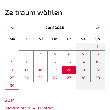
GALERIEN
Zeitraum wählen
Nicht das Richtige gefunden?
<
>
Bitte nehmen Sie Kontakt mit uns auf. Wir helfen
Juni 2025
gerne weiter.
ntag
enstag
ttwoch
nnerstag
eitag
mstag
nnta
Mo
Di
Mi
Do
Fr
Sa
So
post@svo.germaringen.de
1
Navigation
2
3
4
5
6
7
8
Anfahrt
Impressum
Datenschutz
überspringen
9
10
11
12
13
14
15
16
17
18
19
20
21
22
23
24
25
26
27
28
29
30
2014
November 2014 (1 Eintrag)