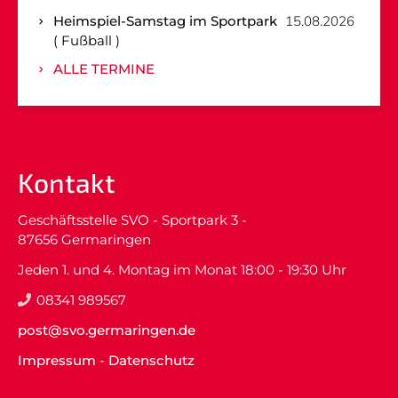
Heimspiel-Samstag im Sportpark
15.08.2026
Fußball
ALLE TERMINE
Kontakt
Geschäftsstelle SVO - Sportpark 3 -
87656 Germaringen
Jeden 1. und 4. Montag im Monat 18:00 - 19:30 Uhr
08341 989567
post@svo.germaringen.de
Impressum
-
Datenschutz