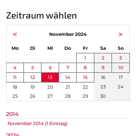
GALERIEN
Zeitraum wählen
Nicht das Richtige gefunden?
<
>
Bitte nehmen Sie Kontakt mit uns auf. Wir helfen
November 2024
gerne weiter.
ntag
enstag
ttwoch
nnerstag
eitag
mstag
nnta
Mo
Di
Mi
Do
Fr
Sa
So
post@svo.germaringen.de
1
2
3
Navigation
4
5
6
7
8
9
10
Anfahrt
Impressum
Datenschutz
überspringen
11
12
13
14
15
16
17
23
24
18
19
20
21
22
25
26
27
28
29
30
2014
November 2014 (1 Eintrag)
2024