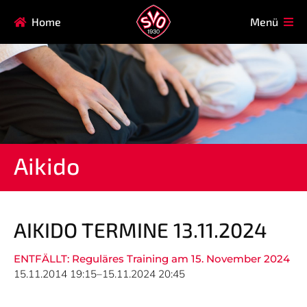
Navigation
Home
Menü
HAUPTVEREIN
MITGLIEDSCHAFT
überspringen
FAQ
Navigation
AIKIDO
EISSTOCK
überspringen
FITNESSKURSE
FUSSBALL
GARDE
GESUNDHEITSSPORT
Aikido
KINDERTURNEN
KORBBALL
KYUDO
REHASPORT
TAEKWONDO
TENNIS
AIKIDO TERMINE 13.11.2024
ENTFÄLLT: Reguläres Training am 15. November 2024
Navigation
15.11.2014 19:15–15.11.2024 20:45
NEWS
TERMINE
überspringen