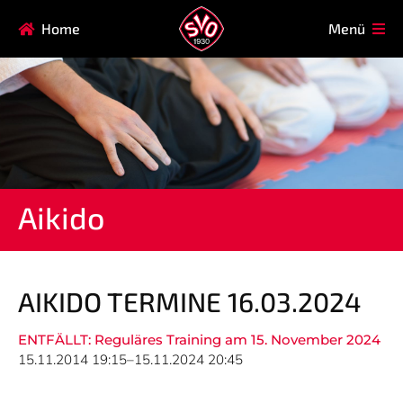
Navigation
Home
Menü
HAUPTVEREIN
MITGLIEDSCHAFT
überspringen
FAQ
Navigation
AIKIDO
EISSTOCK
überspringen
FITNESSKURSE
FUSSBALL
GARDE
GESUNDHEITSSPORT
Aikido
KINDERTURNEN
KORBBALL
KYUDO
REHASPORT
TAEKWONDO
TENNIS
AIKIDO TERMINE 16.03.2024
ENTFÄLLT: Reguläres Training am 15. November 2024
Navigation
15.11.2014 19:15–15.11.2024 20:45
NEWS
TERMINE
überspringen