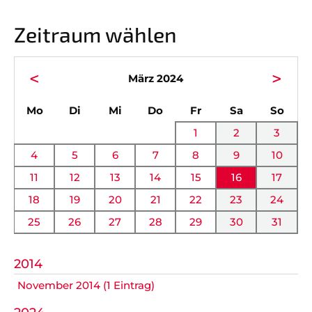
GALERIEN
Zeitraum wählen
Nicht das Richtige gefunden?
<
>
Bitte nehmen Sie Kontakt mit uns auf. Wir helfen
März 2024
gerne weiter.
ntag
enstag
ttwoch
nnerstag
eitag
mstag
nnta
Mo
Di
Mi
Do
Fr
Sa
So
post@svo.germaringen.de
1
2
3
Navigation
4
5
6
7
8
9
10
Anfahrt
Impressum
Datenschutz
überspringen
11
12
13
14
15
16
17
18
19
20
21
22
23
24
25
26
27
28
29
30
31
2014
November 2014 (1 Eintrag)