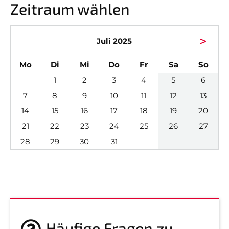
TERMINE
Zeitraum wählen
>
Juli 2025
Nicht das Richtige gefunden?
Bitte nehmen Sie Kontakt mit uns auf. Wir helfen
ntag
enstag
ttwoch
nnerstag
eitag
mstag
nnta
Mo
Di
Mi
Do
Fr
Sa
So
gerne weiter.
1
2
3
4
5
6
post@svo.germaringen.de
7
8
9
10
11
12
13
Navigation
14
15
16
17
18
19
20
Anfahrt
Impressum
Datenschutz
überspringen
21
22
23
24
25
26
27
28
29
30
31
Häufige Fragen zu...