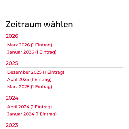
Nicht das Richtige gefunden?
Bitte nehmen Sie Kontakt mit uns auf. Wir helfen
Zeitraum wählen
gerne weiter.
post@svo.germaringen.de
2026
März 2026 (1 Eintrag)
Navigation
Januar 2026 (1 Eintrag)
Anfahrt
Impressum
Datenschutz
überspringen
2025
Dezember 2025 (1 Eintrag)
April 2025 (1 Eintrag)
März 2025 (1 Eintrag)
2024
April 2024 (1 Eintrag)
Januar 2024 (1 Eintrag)
2023