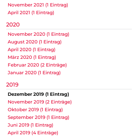
November 2021 (1 Eintrag)
April 2021 (1 Eintrag)
Nicht das Richtige gefunden?
Bitte nehmen Sie Kontakt mit uns auf. Wir helfen
2020
gerne weiter.
November 2020 (1 Eintrag)
post@svo.germaringen.de
August 2020 (1 Eintrag)
April 2020 (1 Eintrag)
Navigation
März 2020 (1 Eintrag)
Anfahrt
Impressum
Datenschutz
überspringen
Februar 2020 (2 Einträge)
Januar 2020 (1 Eintrag)
2019
Dezember 2019 (1 Eintrag)
November 2019 (2 Einträge)
Oktober 2019 (1 Eintrag)
September 2019 (1 Eintrag)
Juni 2019 (1 Eintrag)
April 2019 (4 Einträge)