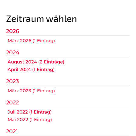
Chronik
Zwergengarde
Facebook
Minigarde
Zeitraum wählen
Juniorengarde
Instagram
2026
Teeniegarde
März 2026 (1 Eintrag)
2024
Teenie Showtanz
August 2024 (2 Einträge)
Große Garde
April 2024 (1 Eintrag)
Revivals
2023
März 2023 (1 Eintrag)
Leitungsteam
2022
SPONSOREN/PARTNER
NEWS
Juli 2022 (1 Eintrag)
Mai 2022 (1 Eintrag)
TERMINE
2021