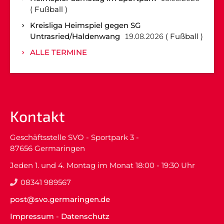
Fußball
Kreisliga Heimspiel gegen SG
Untrasried/Haldenwang
19.08.2026
Fußball
ALLE TERMINE
Kontakt
Geschäftsstelle SVO - Sportpark 3 -
87656 Germaringen
Jeden 1. und 4. Montag im Monat 18:00 - 19:30 Uhr
08341 989567
post@svo.germaringen.de
Impressum
-
Datenschutz