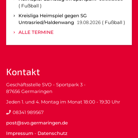
Fußball
Kreisliga Heimspiel gegen SG
Untrasried/Haldenwang
19.08.2026
Fußball
ALLE TERMINE
Kontakt
Geschäftsstelle SVO - Sportpark 3 -
87656 Germaringen
Jeden 1. und 4. Montag im Monat 18:00 - 19:30 Uhr
08341 989567
post@svo.germaringen.de
Impressum
-
Datenschutz