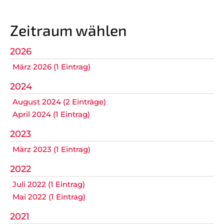
Chronik
Zwergengarde
Facebook
Minigarde
Zeitraum wählen
Juniorengarde
Instagram
2026
Teeniegarde
März 2026 (1 Eintrag)
2024
Teenie Showtanz
August 2024 (2 Einträge)
Große Garde
April 2024 (1 Eintrag)
Revivals
2023
März 2023 (1 Eintrag)
Leitungsteam
2022
SPONSOREN/PARTNER
NEWS
Juli 2022 (1 Eintrag)
Mai 2022 (1 Eintrag)
TERMINE
2021