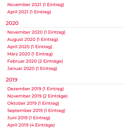
November 2021 (1 Eintrag)
April 2021 (1 Eintrag)
Nicht das Richtige gefunden?
Bitte nehmen Sie Kontakt mit uns auf. Wir helfen
2020
gerne weiter.
November 2020 (1 Eintrag)
post@svo.germaringen.de
August 2020 (1 Eintrag)
April 2020 (1 Eintrag)
Navigation
März 2020 (1 Eintrag)
Anfahrt
Impressum
Datenschutz
überspringen
Februar 2020 (2 Einträge)
Januar 2020 (1 Eintrag)
2019
Dezember 2019 (1 Eintrag)
November 2019 (2 Einträge)
Oktober 2019 (1 Eintrag)
September 2019 (1 Eintrag)
Juni 2019 (1 Eintrag)
April 2019 (4 Einträge)