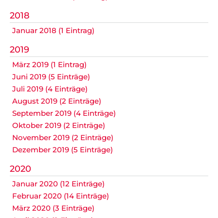
Datenschutz
2018
Januar 2018 (1 Eintrag)
2019
Nicht das Richtige gefunden?
März 2019 (1 Eintrag)
Bitte nehmen Sie Kontakt mit uns auf. Wir helfen
gerne weiter.
Juni 2019 (5 Einträge)
Juli 2019 (4 Einträge)
post@svo.germaringen.de
August 2019 (2 Einträge)
September 2019 (4 Einträge)
Navigation
Anfahrt
Impressum
Datenschutz
überspringen
Oktober 2019 (2 Einträge)
November 2019 (2 Einträge)
Dezember 2019 (5 Einträge)
2020
Januar 2020 (12 Einträge)
Februar 2020 (14 Einträge)
März 2020 (3 Einträge)