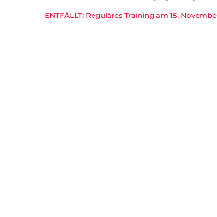
Gesundheitssport
Chron
ENTFÄLLT: Reguläres Training am 15. Novembe
Verwaltung Intern
Fansh
B
Navigation
überspringen