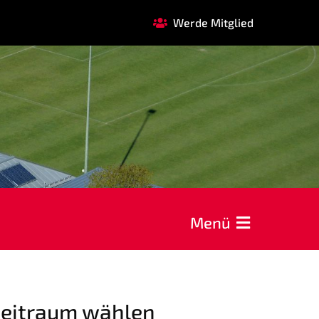
Werde Mitglied
FAQ
GARDE
REHASPORT
KOOPERATIONEN
Förderverein
Menü
AOK Bayern
EDEKA Wahmhoff
eitraum wählen