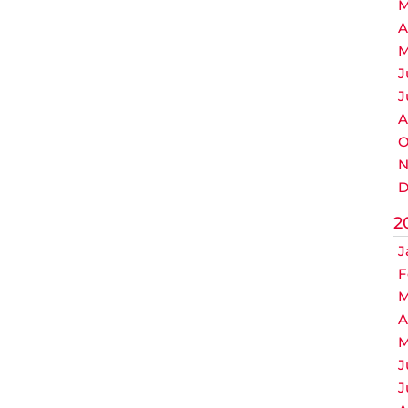
M
A
M
J
J
A
O
N
D
2
J
F
M
A
M
J
J