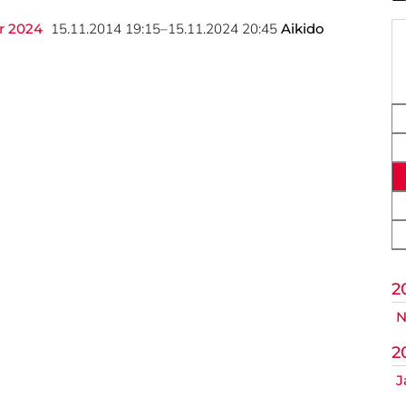
ik
r 2024
15.11.2014 19:15–15.11.2024 20:45
Aikido
op
Nicht das Richtige gefunden?
itte nehmen Sie Kontakt mit uns auf. Wir helfen gerne weite
post@svo.germaringen.de
Anfahrt
Impressum
Datenschutz
2
N
2
J