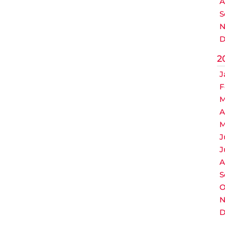
A
S
N
D
2
J
F
M
A
M
J
J
A
S
O
N
D