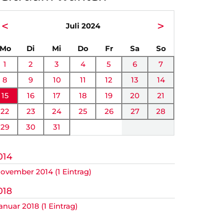
<
>
Juli 2024
ntag
enstag
ttwoch
nnerstag
eitag
mstag
nntag
Mo
Di
Mi
Do
Fr
Sa
So
1
2
3
4
5
6
7
8
9
10
11
12
13
14
r.
15
16
17
18
19
20
21
22
23
24
25
26
27
28
29
30
31
014
ovember 2014 (1 Eintrag)
018
anuar 2018 (1 Eintrag)