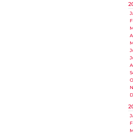
2
J
F
M
A
M
J
J
A
S
O
N
D
2
J
F
M