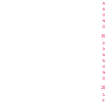
A
S
O
N
D
2
J
J
A
S
O
N
D
2
J
F