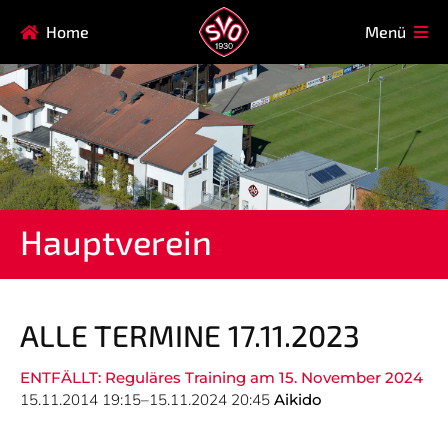
Navigation
Home
Menü
HAUPTVEREIN
MITGLIEDSCHAFT
überspringen
FAQ
Navigation
AIKIDO
EISSTOCK
überspringen
FITNESSKURSE
FUSSBALL
GARDE
GESUNDHEITSSPORT
Hauptverein
KINDERTURNEN
KORBBALL
KYUDO
REHASPORT
TAEKWONDO
TENNIS
ALLE TERMINE 17.11.2023
ENTFÄLLT: Reguläres Training am 15. November 2024
Navigation
15.11.2014 19:15–15.11.2024 20:45
Aikido
SVO
INFO
überspringen