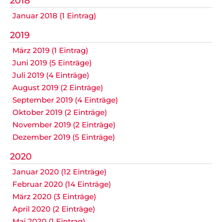
2018
Datenschutz
Januar 2018 (1 Eintrag)
2019
März 2019 (1 Eintrag)
Nicht das Richtige gefunden?
Juni 2019 (5 Einträge)
Bitte nehmen Sie Kontakt mit uns auf. Wir helfen
Juli 2019 (4 Einträge)
gerne weiter.
August 2019 (2 Einträge)
post@svo.germaringen.de
September 2019 (4 Einträge)
Oktober 2019 (2 Einträge)
Navigation
November 2019 (2 Einträge)
Anfahrt
Impressum
Datenschutz
überspringen
Dezember 2019 (5 Einträge)
2020
Januar 2020 (12 Einträge)
Februar 2020 (14 Einträge)
März 2020 (3 Einträge)
April 2020 (2 Einträge)
Mai 2020 (1 Eintrag)