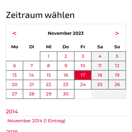
Vorstand
News
Zeitraum wählen
Mitgliedschaft
Alle Termine
Ehrenmitglieder
Anfahrt
<
>
November 2023
Sportabteilungen
FAQ
ntag
enstag
ttwoch
nnerstag
eitag
mstag
nnta
Mo
Di
Mi
Do
Fr
Sa
So
Gesundheitssport
Chronik
1
2
3
4
5
Verwaltung Intern
Fanshop
6
7
8
9
10
11
12
13
14
15
16
17
18
19
VEREIN
KOOPERATIONEN
20
21
22
23
24
25
26
27
28
29
30
Vereinssatzung
Förderverein
AOK Bayern
Schutzkonzept
2014
November 2014 (1 Eintrag)
EDEKA Wahmhoff
Impressum