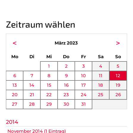
Vorstand
News
Mitgliedschaft
Alle Termine
Zeitraum wählen
Ehrenmitglieder
Anfahrt
Sportabteilungen
FAQ
<
>
März 2023
Gesundheitssport
Chronik
ntag
enstag
ttwoch
nnerstag
eitag
mstag
nnta
Mo
Di
Mi
Do
Fr
Sa
So
Verwaltung Intern
Fanshop
1
2
3
4
5
6
7
8
9
10
11
12
VEREIN
KOOPERATIONEN
13
14
15
16
17
18
19
20
21
22
23
24
25
26
Vereinssatzung
Förderverein
27
28
29
30
31
AOK Bayern
Schutzkonzept
2014
EDEKA Wahmhoff
Impressum
November 2014 (1 Eintrag)