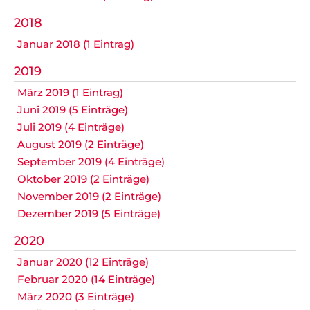
Datenschutz
2018
Januar 2018 (1 Eintrag)
2019
Nicht das Richtige gefunden?
März 2019 (1 Eintrag)
Bitte nehmen Sie Kontakt mit uns auf. Wir helfen
gerne weiter.
Juni 2019 (5 Einträge)
Juli 2019 (4 Einträge)
post@svo.germaringen.de
August 2019 (2 Einträge)
September 2019 (4 Einträge)
Navigation
Anfahrt
Impressum
Datenschutz
überspringen
Oktober 2019 (2 Einträge)
November 2019 (2 Einträge)
Dezember 2019 (5 Einträge)
2020
Januar 2020 (12 Einträge)
Februar 2020 (14 Einträge)
März 2020 (3 Einträge)