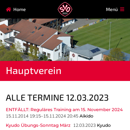
Navigation
Home
Menü
HAUPTVEREIN
MITGLIEDSCHAFT
überspringen
FAQ
Navigation
AIKIDO
EISSTOCK
überspringen
FITNESSKURSE
FUSSBALL
GARDE
GESUNDHEITSSPORT
Hauptverein
KINDERTURNEN
KORBBALL
KYUDO
REHASPORT
TAEKWONDO
TENNIS
ALLE TERMINE 12.03.2023
ENTFÄLLT: Reguläres Training am 15. November 2024
Navigation
15.11.2014 19:15–15.11.2024 20:45
Aikido
SVO
INFO
überspringen
Kyudo Übungs-Sonntag März
12.03.2023
Kyudo