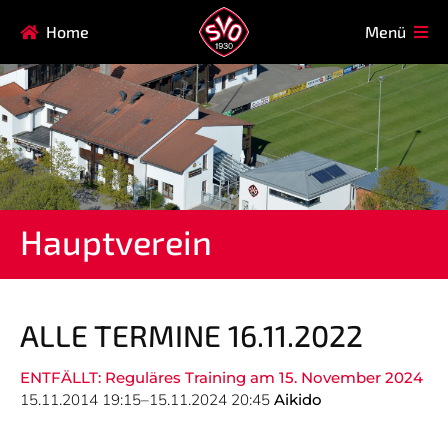
Navigation
Home
Menü
HAUPTVEREIN
MITGLIEDSCHAFT
überspringen
FAQ
Navigation
AIKIDO
EISSTOCK
überspringen
FITNESSKURSE
FUSSBALL
GARDE
GESUNDHEITSSPORT
Hauptverein
KINDERTURNEN
KORBBALL
KYUDO
REHASPORT
TAEKWONDO
TENNIS
ALLE TERMINE 16.11.2022
ENTFÄLLT: Reguläres Training am 15. November 2024
Navigation
15.11.2014 19:15–15.11.2024 20:45
Aikido
SVO
INFO
überspringen