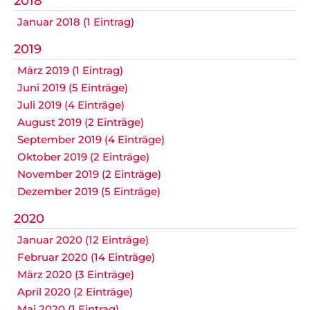
2018
Datenschutz
Januar 2018 (1 Eintrag)
2019
März 2019 (1 Eintrag)
Nicht das Richtige gefunden?
Juni 2019 (5 Einträge)
Bitte nehmen Sie Kontakt mit uns auf. Wir helfen
Juli 2019 (4 Einträge)
gerne weiter.
August 2019 (2 Einträge)
post@svo.germaringen.de
September 2019 (4 Einträge)
Oktober 2019 (2 Einträge)
Navigation
November 2019 (2 Einträge)
Anfahrt
Impressum
Datenschutz
überspringen
Dezember 2019 (5 Einträge)
2020
Januar 2020 (12 Einträge)
Februar 2020 (14 Einträge)
März 2020 (3 Einträge)
April 2020 (2 Einträge)
Mai 2020 (1 Eintrag)