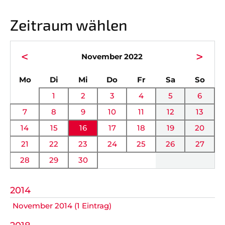
Vorstand
News
Zeitraum wählen
Mitgliedschaft
Alle Termine
Ehrenmitglieder
Anfahrt
<
>
November 2022
Sportabteilungen
FAQ
ntag
enstag
ttwoch
nnerstag
eitag
mstag
nnta
Mo
Di
Mi
Do
Fr
Sa
So
Gesundheitssport
Chronik
1
2
3
4
5
6
Verwaltung Intern
Fanshop
7
8
9
10
11
12
13
14
15
16
17
18
19
20
VEREIN
KOOPERATIONEN
21
22
23
24
25
26
27
28
29
30
Vereinssatzung
Förderverein
AOK Bayern
Schutzkonzept
2014
November 2014 (1 Eintrag)
EDEKA Wahmhoff
Impressum