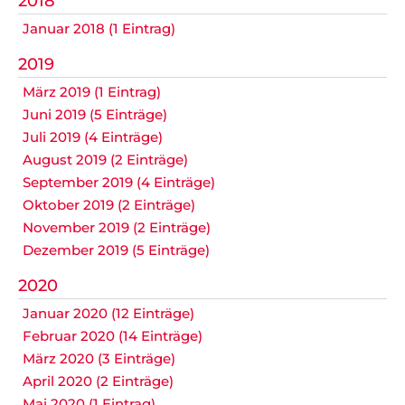
2018
Datenschutz
Januar 2018 (1 Eintrag)
2019
März 2019 (1 Eintrag)
Nicht das Richtige gefunden?
Juni 2019 (5 Einträge)
Bitte nehmen Sie Kontakt mit uns auf. Wir helfen
Juli 2019 (4 Einträge)
gerne weiter.
August 2019 (2 Einträge)
post@svo.germaringen.de
September 2019 (4 Einträge)
Oktober 2019 (2 Einträge)
Navigation
November 2019 (2 Einträge)
Anfahrt
Impressum
Datenschutz
überspringen
Dezember 2019 (5 Einträge)
2020
Januar 2020 (12 Einträge)
Februar 2020 (14 Einträge)
März 2020 (3 Einträge)
April 2020 (2 Einträge)
Mai 2020 (1 Eintrag)