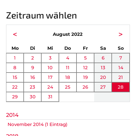
Vorstand
News
Zeitraum wählen
Mitgliedschaft
Alle Termine
Ehrenmitglieder
Anfahrt
<
>
August 2022
Sportabteilungen
FAQ
ntag
enstag
ttwoch
nnerstag
eitag
mstag
nnta
Mo
Di
Mi
Do
Fr
Sa
So
Gesundheitssport
Chronik
1
2
3
4
5
6
7
Verwaltung Intern
Fanshop
8
9
10
11
12
13
14
15
16
17
18
19
20
21
VEREIN
KOOPERATIONEN
22
23
24
25
26
27
28
29
30
31
Vereinssatzung
Förderverein
AOK Bayern
Schutzkonzept
2014
November 2014 (1 Eintrag)
EDEKA Wahmhoff
Impressum