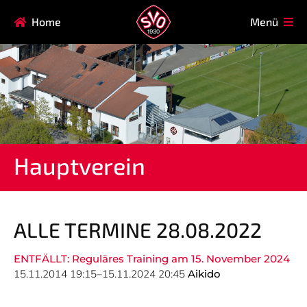
Navigation
Home
Menü
HAUPTVEREIN
MITGLIEDSCHAFT
überspringen
FAQ
Navigation
AIKIDO
EISSTOCK
überspringen
FITNESSKURSE
FUSSBALL
GARDE
GESUNDHEITSSPORT
Hauptverein
KINDERTURNEN
KORBBALL
KYUDO
REHASPORT
TAEKWONDO
TENNIS
ALLE TERMINE 28.08.2022
ENTFÄLLT: Reguläres Training am 15. November 2024
Navigation
15.11.2014 19:15–15.11.2024 20:45
Aikido
SVO
INFO
überspringen