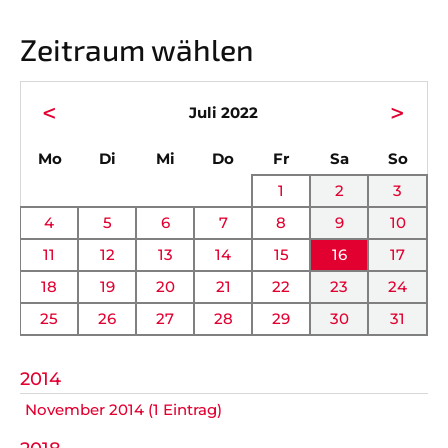
Vorstand
News
Zeitraum wählen
Mitgliedschaft
Alle Termine
Ehrenmitglieder
Anfahrt
<
>
Juli 2022
Sportabteilungen
FAQ
ntag
enstag
ttwoch
nnerstag
eitag
mstag
nnta
Mo
Di
Mi
Do
Fr
Sa
So
Gesundheitssport
Chronik
1
2
3
Verwaltung Intern
Fanshop
4
5
6
7
8
9
10
11
12
13
14
15
16
17
VEREIN
KOOPERATIONEN
18
19
20
21
22
23
24
25
26
27
28
29
30
31
Vereinssatzung
Förderverein
AOK Bayern
Schutzkonzept
2014
November 2014 (1 Eintrag)
EDEKA Wahmhoff
Impressum