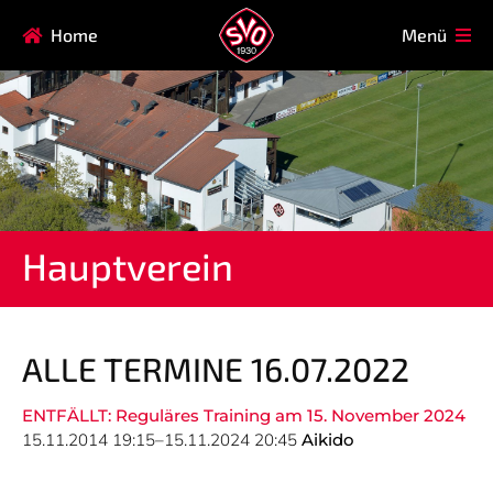
Navigation
Home
Menü
HAUPTVEREIN
MITGLIEDSCHAFT
überspringen
FAQ
Navigation
AIKIDO
EISSTOCK
überspringen
FITNESSKURSE
FUSSBALL
GARDE
GESUNDHEITSSPORT
Hauptverein
KINDERTURNEN
KORBBALL
KYUDO
REHASPORT
TAEKWONDO
TENNIS
ALLE TERMINE 16.07.2022
ENTFÄLLT: Reguläres Training am 15. November 2024
Navigation
15.11.2014 19:15–15.11.2024 20:45
Aikido
SVO
INFO
überspringen