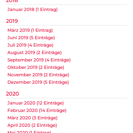
2018
Datenschutz
Januar 2018 (1 Eintrag)
2019
März 2019 (1 Eintrag)
Nicht das Richtige gefunden?
Juni 2019 (5 Einträge)
Bitte nehmen Sie Kontakt mit uns auf. Wir helfen
Juli 2019 (4 Einträge)
gerne weiter.
August 2019 (2 Einträge)
post@svo.germaringen.de
September 2019 (4 Einträge)
Oktober 2019 (2 Einträge)
Navigation
November 2019 (2 Einträge)
Anfahrt
Impressum
Datenschutz
überspringen
Dezember 2019 (5 Einträge)
2020
Januar 2020 (12 Einträge)
Februar 2020 (14 Einträge)
März 2020 (3 Einträge)
April 2020 (2 Einträge)
Mai 2020 (1 Eintrag)